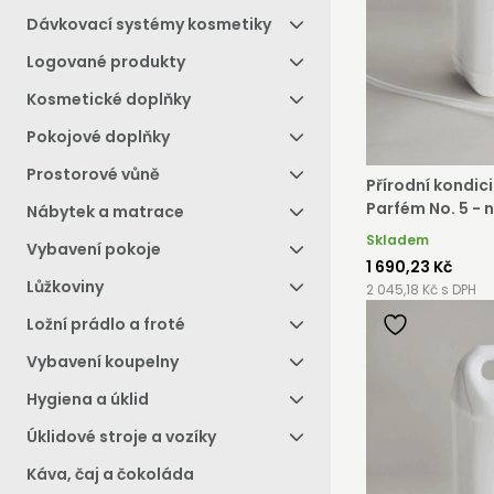
Dávkovací systémy kosmetiky
Logované produkty
Kosmetické doplňky
Pokojové doplňky
Prostorové vůně
Přírodní kondi
Parfém No. 5 - 
Nábytek a matrace
Skladem
Vybavení pokoje
1 690,23 Kč
Lůžkoviny
2 045,18 Kč s DPH
Ložní prádlo a froté
ST
Vybavení koupelny
Hygiena a úklid
Stát s
stačí 
Úklidové stroje a vozíky
objedn
Káva, čaj a čokoláda
velikos