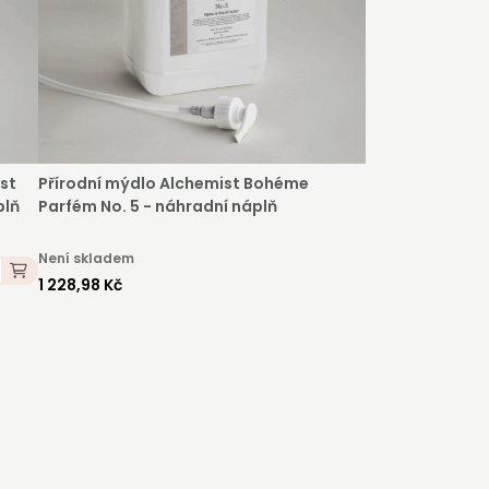
st
Přírodní mýdlo Alchemist Bohéme
plň
Parfém No. 5 - náhradní náplň
Není skladem
1 228,98 Kč
é,