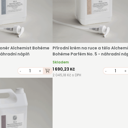
cionér Alchemist Bohéme
Přírodní krém na ruce a tělo Alchemi
náhradní náplň
Bohéme Parfém No. 5 - náhradní ná
Skladem
1 690,23 Kč
-
+
-
+
2 045,18 Kč s DPH
AŇTE SE KLIENTEM
e klientem velkoobchodu Bohéme Collection je jednoduch
podnikat a mít platné IČO. Kromě snadnějšího procesu
ávek můžete získat slevy až do výše 25 % v závislosti na
ti vašeho zařízení.