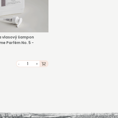
strovat
 a vlasový šampon
me Parfém No. 5 -
-
+