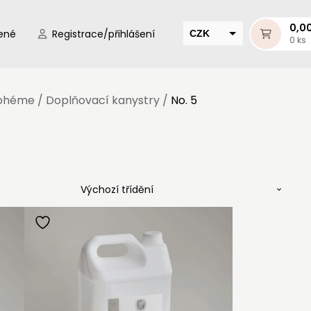
0,0
ené
Registrace/přihlášení
CZK
0 ks
EUR
HUF
Bohéme
/
Doplňovací kanystry
/
No. 5
MUR