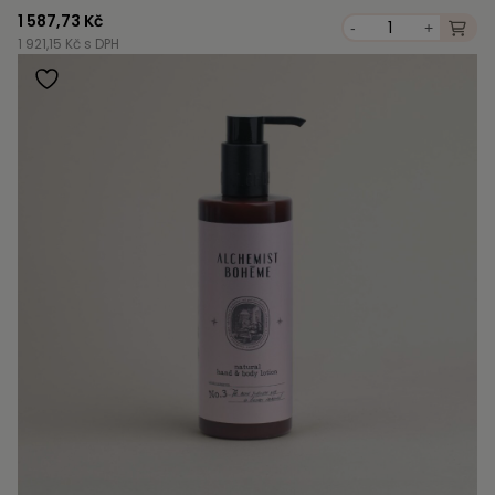
1 587,73 Kč
-
+
1 921,15 Kč s DPH