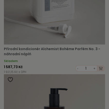
Přírodní kondicionér Alchemist Bohéme Parfém No. 3 -
náhradní náplň
Skladem
1 587,73 Kč
-
+
1 921,15 Kč s DPH