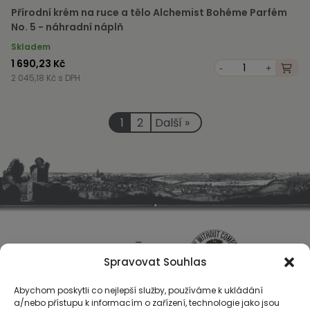
Přírodní krém na ruce a tělo Alchemist Bohéme Parfém
No. 5 - náhradní náplň
Skladem
1 690,23 Kč
-
+
2 045,18 Kč s DPH
1
2
Další »
Spravovat Souhlas
Abychom poskytli co nejlepší služby, používáme k ukládání
a/nebo přístupu k informacím o zařízení, technologie jako jsou