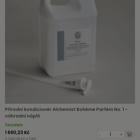
Přírodní kondicionér Alchemist Bohéme Parfém No. 1 -
náhradní náplň
Skladem
1 690,23 Kč
-
+
2 045,18 Kč s DPH