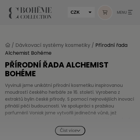
CZK
MENU
EUR
HUF
/
Dávkovací systémy kosmetiky
/
Přírodní řada
MUR
Alchemist Bohéme
PŘÍRODNÍ ŘADA ALCHEMIST
BOHÉME
Vyvinuli jsme unikátní přírodní kosmetiku inspirovanou
moudrostí českého herbáře ze 16. století. Vyrobena z
extraktů bylin české přírody. S pomocí nejnovějších inovací
přináší péči budoucnosti. Ve spolupráci s pražskou
parfumérií Voniak jsme vytvořili jedinečné vůně, jež
obohacují naši kosmetiku pro ještě intenzivnější smyslový
zážitek.
Číst více