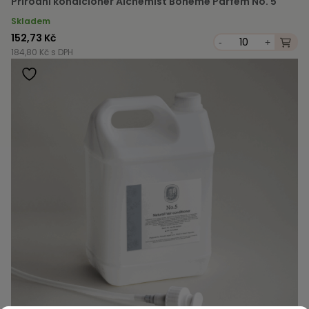
Přírodní kondicionér Alchemist Bohéme Parfém No. 5
Skladem
152,73 Kč
-
+
184,80 Kč s DPH