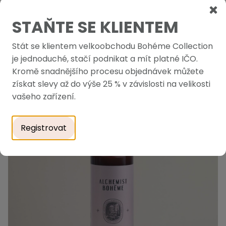
STAŇTE SE KLIENTEM
Přírodní kondicionér Alchemist Bohéme Parfém No. 5 -
Stát se klientem velkoobchodu Bohéme Collection
náhradní náplň
je jednoduché, stačí podnikat a mít platné IČO.
Skladem
Kromě snadnějšího procesu objednávek můžete
1 690,23 Kč
-
+
získat slevy až do výše 25 % v závislosti na velikosti
2 045,18 Kč s DPH
vašeho zařízení.
Registrovat