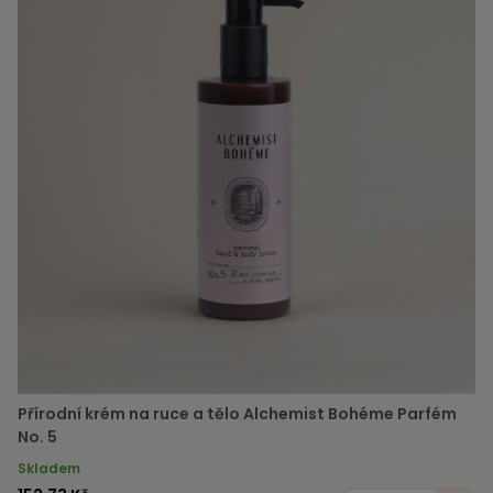
Přírodní krém na ruce a tělo Alchemist Bohéme Parfém
No. 5
Skladem