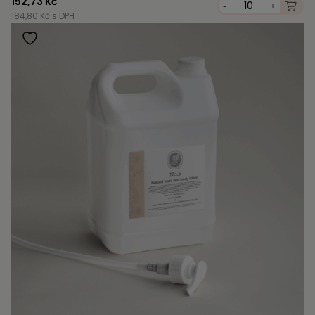
152,73 Kč
-
+
184,80 Kč s DPH