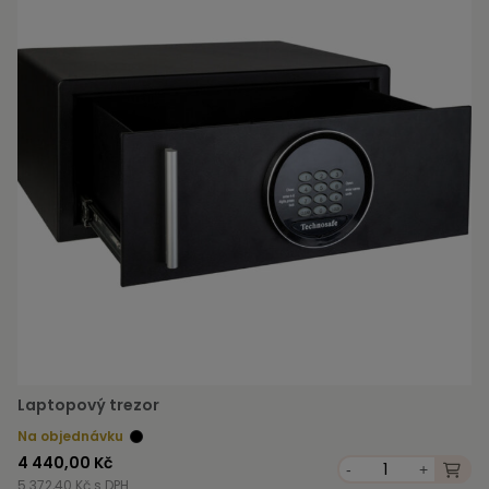
Laptopový trezor
Na objednávku
4 440,00 Kč
-
+
5 372,40 Kč s DPH