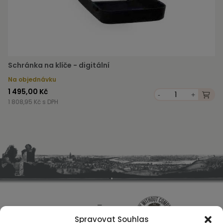
Schránka na klíče - digitální
Na objednávku
1 495,00 Kč
-
+
1 808,95 Kč s DPH
Spravovat Souhlas