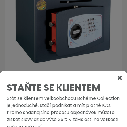
STAŇTE SE KLIENTEM
Profesionální trezor na recepci
Stát se klientem velkoobchodu Bohéme Collection
Na objednávku
je jednoduché, stačí podnikat a mít platné IČO.
16 190,00 Kč
Kromě snadnějšího procesu objednávek můžete
-
+
19 589,90 Kč s DPH
získat slevy až do výše 25 % v závislosti na velikosti
vašeho zařízení.