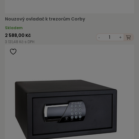
Nouzový ovladač k trezorům Corby
Skladem
2 588,00 Kč
-
+
3 131,48 Kč s DPH