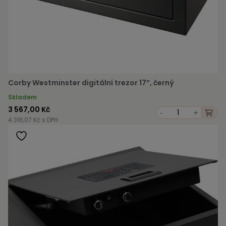
Corby Westminster digitální trezor 17”, černý
Skladem
3 567,00 Kč
-
+
4 316,07 Kč s DPH