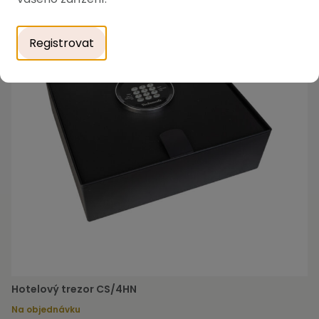
Registrovat
Hotelový trezor CS/4HN
Na objednávku