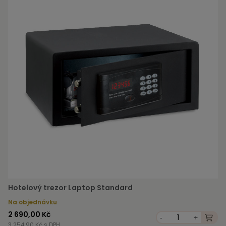
Hotelový trezor Laptop Standard
Na objednávku
2 690,00 Kč
-
+
3 254,90 Kč s DPH