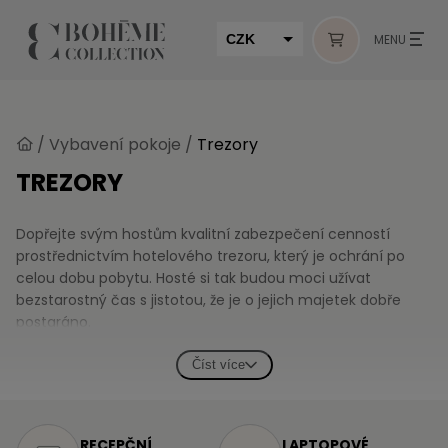
CZK
MENU
EUR
HUF
/
Vybavení pokoje
/
Trezory
MUR
TREZORY
Dopřejte svým hostům kvalitní zabezpečení cenností
prostřednictvím hotelového trezoru, který je ochrání po
celou dobu pobytu. Hosté si tak budou moci užívat
bezstarostný čas s jistotou, že je o jejich majetek dobře
postaráno.
V nabídce hotelových trezorů Bohéme Collection najdete
Číst více
kvalitní a spolehlivé produkty renomovaných značek –
britské Corby of Windsor a italské Technomax.
RECEPČNÍ
LAPTOPOVÉ