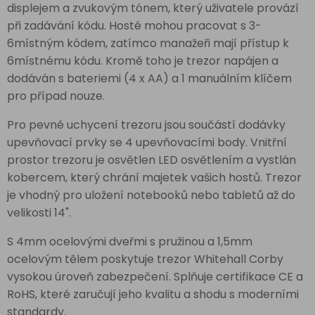
displejem a zvukovým tónem, který uživatele provází
při zadávání kódu. Hosté mohou pracovat s 3-
6místným kódem, zatímco manažeři mají přístup k
6místnému kódu. Kromě toho je trezor napájen a
dodáván s bateriemi (4 x AA) a 1 manuálním klíčem
pro případ nouze.
Pro pevné uchycení trezoru jsou součástí dodávky
upevňovací prvky se 4 upevňovacími body. Vnitřní
prostor trezoru je osvětlen LED osvětlením a vystlán
kobercem, který chrání majetek vašich hostů. Trezor
je vhodný pro uložení notebooků nebo tabletů až do
velikosti 14".
S 4mm ocelovými dveřmi s pružinou a 1,5mm
ocelovým tělem poskytuje trezor Whitehall Corby
vysokou úroveň zabezpečení. Splňuje certifikace CE a
RoHS, které zaručují jeho kvalitu a shodu s moderními
standardy.