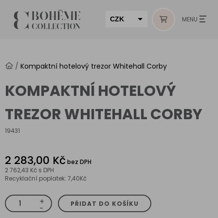
CZK
MENU
EUR
HUF
/
Kompaktní hotelový trezor Whitehall Corby
MUR
KOMPAKTNÍ HOTELOVÝ
TREZOR WHITEHALL CORBY
19431
2 283,00 Kč
bez DPH
2 762,43 Kč
s DPH
Recyklační poplatek: 7,40Kč
+
Kompaktní
PŘIDAT DO KOŠÍKU
hotelový
-
trezor