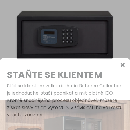
STAŇTE SE KLIENTEM
Stát se klientem velkoobchodu Bohéme Collection
je jednoduché, stačí podnikat a mít platné IČO.
Kromě snadnějšího procesu objednávek můžete
získat slevy až do výše 25 % v závislosti na velikosti
vašeho zařízení.