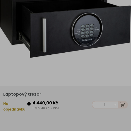
Laptopový trezor
4 440,00 Kč
Na
-
+
5 372,40 Kč s DPH
objednávku