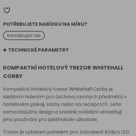
Whitehall
Corby
množství
POTŘEBUJETE NABÍDKU NA MÍRU?
Kontaktujte nás
TECHNICKÉ PARAMETRY
KOMPAKTNÍ HOTELOVÝ TREZOR WHITEHALL
CORBY
Kompaktní hotelový trezor
Whitehall Corby
je
ideálním řešením pro úschovu cenných předmětů v
hotelovém pokoji
, lobby nebo na recepcích. Jeho
samoobslužný design a snadné ovládání usnadňují
jeho používání pro jakéhokoliv uživatele.
Trezor je vybaven panelem pro zobrazení kódu s LED