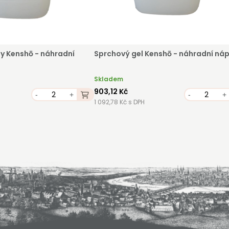
y Kenshō - náhradní
Sprchový gel Kenshō - náhradní nápl
Skladem
903,12 Kč
-
+
-
+
1 092,78 Kč s DPH