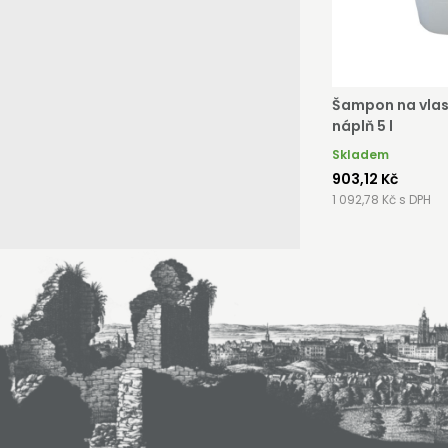
Šampon na vlas
náplň 5 l
Skladem
903,12 Kč
1 092,78 Kč s DPH