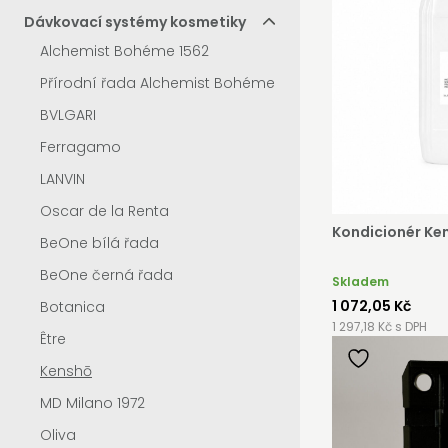
Dávkovací systémy kosmetiky
Alchemist Bohéme 1562
Přírodní řada Alchemist Bohéme
BVLGARI
Ferragamo
LANVIN
Oscar de la Renta
Kondicionér Ken
BeOne bílá řada
BeOne černá řada
Skladem
1 072,05 Kč
Botanica
1 297,18 Kč s DPH
Être
Kenshō
MD Milano 1972
Oliva