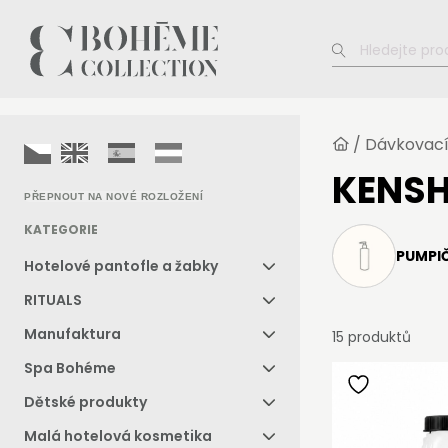
/
Dávkovací
KENS
PŘEPNOUT NA NOVÉ ROZLOŽENÍ
KATEGORIE
PUMPI
Hotelové pantofle a žabky
RITUALS
Manufaktura
15 produktů
Spa Bohéme
Dětské produkty
Malá hotelová kosmetika