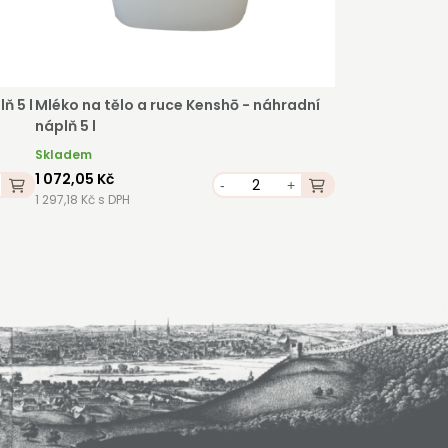
ň 5 l
Mléko na tělo a ruce Kenshō - náhradní
náplň 5 l
Skladem
1 072,05 Kč
-
+
1 297,18 Kč s DPH