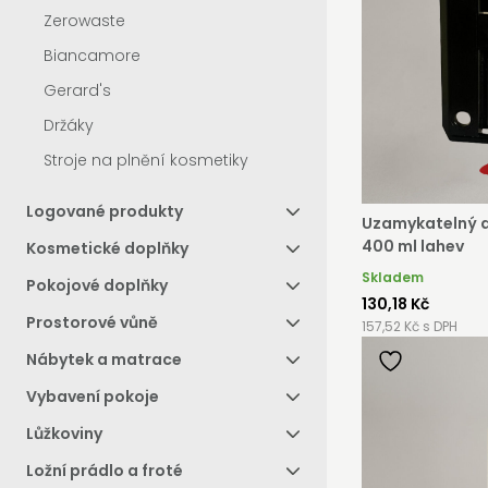
Zerowaste
Biancamore
Gerard's
Držáky
Stroje na plnění kosmetiky
Logované produkty
Uzamykatelný d
400 ml lahev
Kosmetické doplňky
Skladem
Pokojové doplňky
130,18 Kč
Prostorové vůně
157,52 Kč s DPH
Nábytek a matrace
Vybavení pokoje
Lůžkoviny
Ložní prádlo a froté