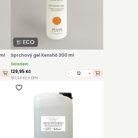
é,
 ml
Sprchový gel Kenshō 300 ml
Skladem
129,95 Kč
-
+
157,24 Kč s DPH