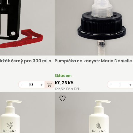
ržák černý pro 300 ml a
Pumpička na kanystr Marie Danielle
Skladem
101,26 Kč
-
+
-
+
122,52 Kč s DPH