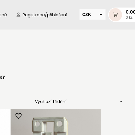
0,0
ené
Registrace/přihlášení
CZK
0 ks
EUR
HUF
MUR
KY