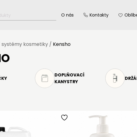
O nás
Kontakty
Oblíb
 systémy kosmetiky
/
Kensho
HO
DOPLŇOVACÍ
ČKY
DRŽÁ
KANYSTRY