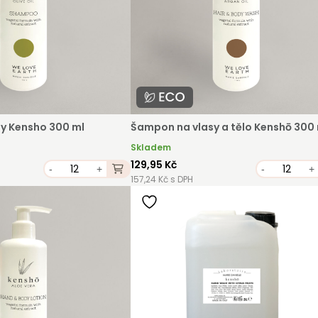
AŇTE SE KLIENTEM
e klientem velkoobchodu Bohéme Collection je jednoduch
podnikat a mít platné IČO. Kromě snadnějšího procesu
ávek můžete získat slevy až do výše 25 % v závislosti na
y Kensho 300 ml
Šampon na vlasy a tělo Kenshō 300
ti vašeho zařízení.
Skladem
129,95 Kč
-
+
-
+
157,24 Kč s DPH
strovat