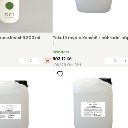
 ruce Kenshō 300 ml
Tekuté mýdlo Kenshō - náhradní náp
l
Skladem
903,12 Kč
-
+
-
+
1 092,78 Kč s DPH