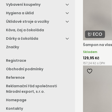
Vybavení koupelny
Hygiena a úklid
ST
Úklidové stroje a vozíky
Stát s
Káva, čaj a čokoláda
stačí 
Dárky a čokoláda
objedn
Šampon na vlas
Značky
velikos
Skladem
129,95 Kč
Registrace
157,24 Kč s DPH
Regi
Obchodní podmínky
Reference
Reklamační řád společnosti
Národní export, s.r.o.
Homepage
Kontakty