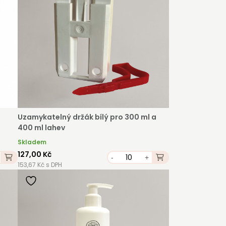
Uzamykatelný držák bílý pro 300 ml a
400 ml lahev
Skladem
127,00 Kč
-
+
153,67 Kč s DPH