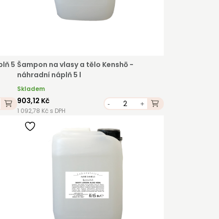
lň 5
Šampon na vlasy a tělo Kenshō -
náhradní náplň 5 l
Skladem
903,12 Kč
-
+
1 092,78 Kč s DPH