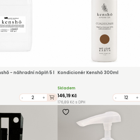
shō - náhradní náplň 5 l
Kondicionér Kenshō 300ml
Skladem
146,19 Kč
-
+
-
+
176,89 Kč s DPH