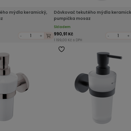
ého mýdla keramický,
Dávkovač tekutého mýdla keramick
az
pumpička mosaz
Skladem
990,91 Kč
-
+
-
+
1 199,00 Kč s DPH