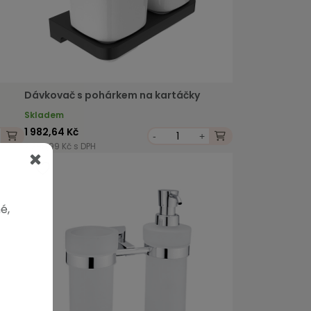
Dávkovač s pohárkem na kartáčky
Skladem
1 982,64 Kč
-
+
2 398,99 Kč s DPH
é,