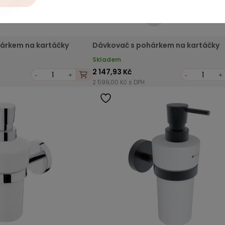
árkem na kartáčky
Dávkovač s pohárkem na kartáčky
Skladem
2 147,93 Kč
-
+
-
+
2 599,00 Kč s DPH