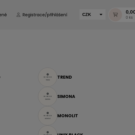
0,0
ené
Registrace/přihlášení
CZK
0 ks
EUR
HUF
MUR
O
TREND
SIMONA
MONOLIT