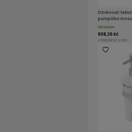
Dávkovač tekut
pumpička mos
Skladem
908,26 Kč
1 098,99 Kč s DPH