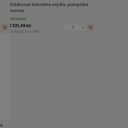
,
Dávkovač tekutého mýdla, pumpička
mosaz
Skladem
1 321,49 Kč
-
+
1 599,00 Kč s DPH
ka