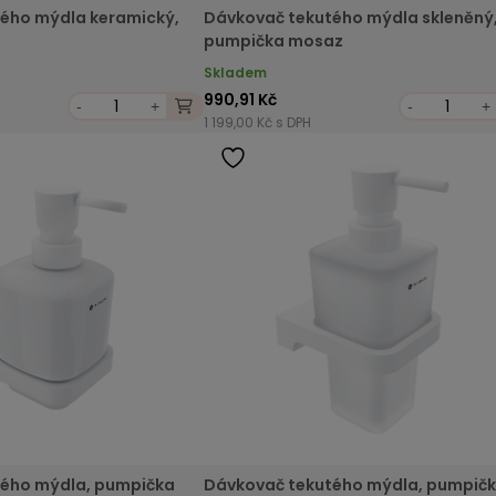
ého mýdla keramický,
Dávkovač tekutého mýdla skleněný
z
pumpička mosaz
Skladem
990,91 Kč
-
+
-
+
1 199,00 Kč s DPH
tého mýdla, pumpička
Dávkovač tekutého mýdla, pumpič