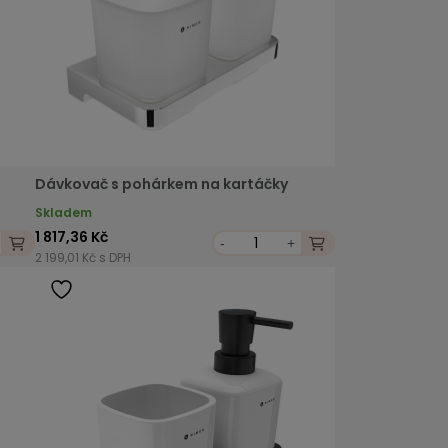
Dávkovač s pohárkem na kartáčky
Skladem
1 817,36 Kč
-
+
2 199,01 Kč s DPH