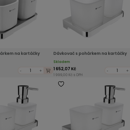
árkem na kartáčky
Dávkovač s pohárkem na kartáčky
Skladem
1 652,07 Kč
-
+
-
+
1 999,00 Kč s DPH