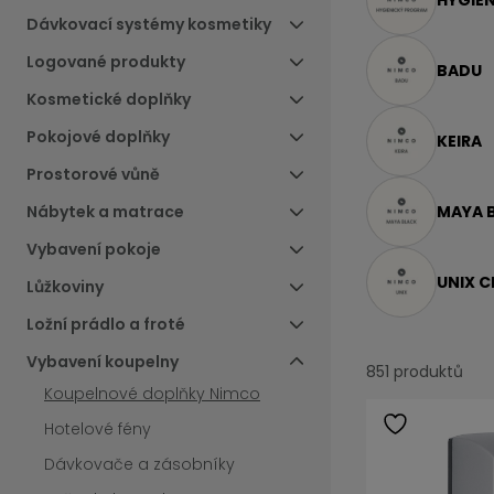
HYGIE
Dávkovací systémy kosmetiky
Logované produkty
BADU
Kosmetické doplňky
Pokojové doplňky
KEIRA
Prostorové vůně
MAYA 
Nábytek a matrace
Vybavení pokoje
UNIX 
Lůžkoviny
Ložní prádlo a froté
Vybavení koupelny
851 produktů
Koupelnové doplňky Nimco
Hotelové fény
Dávkovače a zásobníky