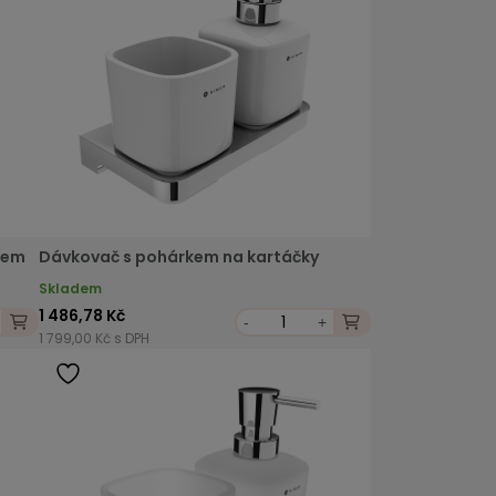
kem
Dávkovač s pohárkem na kartáčky
Skladem
1 486,78 Kč
-
+
1 799,00 Kč s DPH