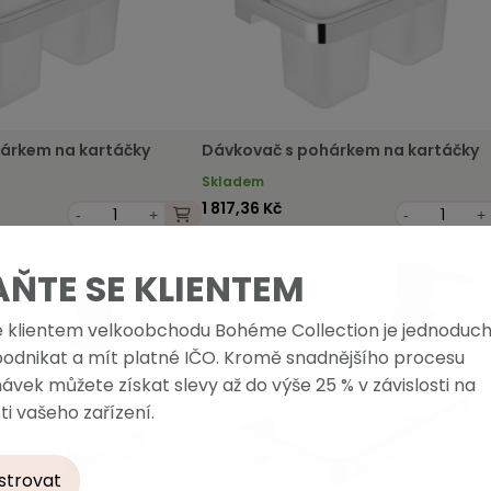
árkem na kartáčky
Dávkovač s pohárkem na kartáčky
Skladem
1 817,36 Kč
-
+
-
+
2 199,01 Kč s DPH
AŇTE SE KLIENTEM
e klientem velkoobchodu Bohéme Collection je jednoduch
podnikat a mít platné IČO. Kromě snadnějšího procesu
ávek můžete získat slevy až do výše 25 % v závislosti na
ti vašeho zařízení.
strovat