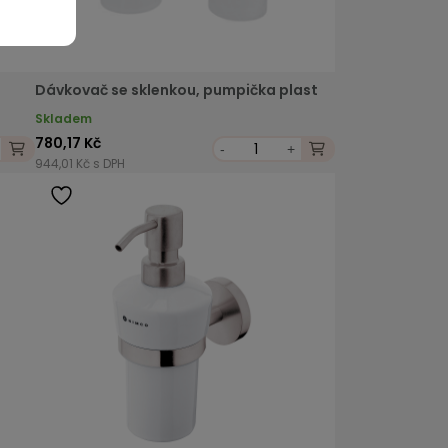
Dávkovač se sklenkou, pumpička plast
Skladem
780,17 Kč
-
+
944,01 Kč s DPH