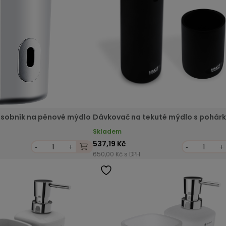
sobník na pěnové mýdlo
Dávkovač na tekuté mýdlo s pohár
Skladem
537,19 Kč
-
+
-
+
650,00 Kč s DPH