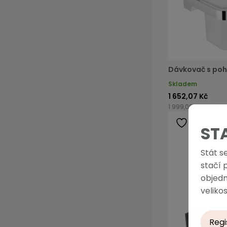
Dávkovač s poh
Skladem
1 652,07 Kč
1 999,00 Kč s DPH
ST
Stát s
stačí 
objedn
velikos
Regi