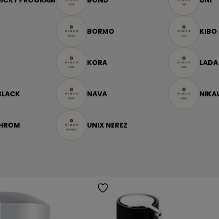
NICKÝ PROGRAM
BOND
UNI
BORMO
KIBO
KORA
LADA
BLACK
NAVA
NIKA
CHROM
UNIX NEREZ