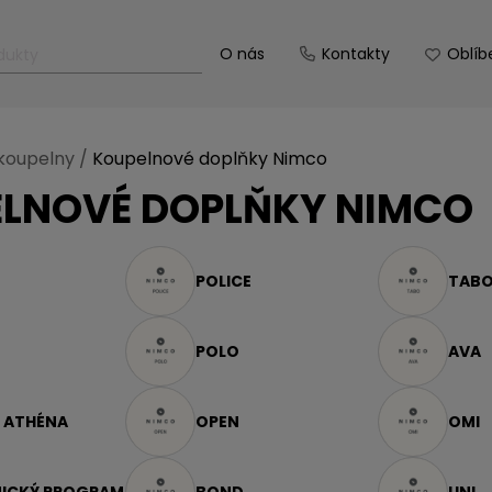
O nás
Kontakty
Oblíb
koupelny
/
Koupelnové doplňky Nimco
LNOVÉ DOPLŇKY NIMCO
POLICE
TAB
POLO
AVA
S ATHÉNA
OPEN
OMI