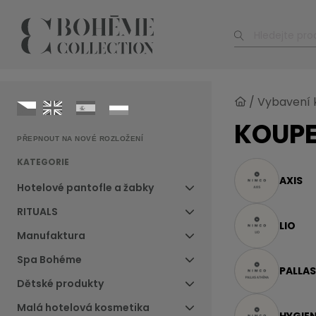
/
Vybavení 
KOUPE
PŘEPNOUT NA NOVÉ ROZLOŽENÍ
KATEGORIE
AXIS
Hotelové pantofle a žabky
RITUALS
LIO
Manufaktura
Spa Bohéme
PALLA
Dětské produkty
Malá hotelová kosmetika