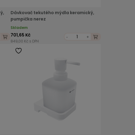
ý,
Dávkovač tekutého mýdla keramický,
pumpička nerez
Skladem
701,65 Kč
-
+
849,00 Kč s DPH