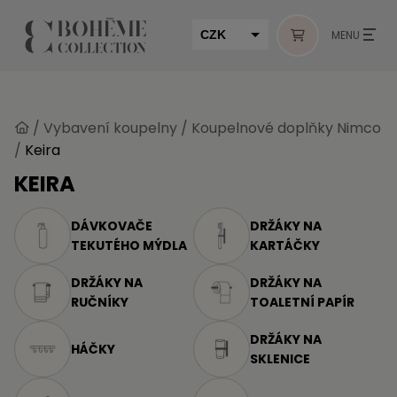
CZK
MENU
EUR
HUF
/
Vybavení koupelny
/
Koupelnové doplňky Nimco
MUR
/
Keira
KEIRA
DÁVKOVAČE
DRŽÁKY NA
TEKUTÉHO MÝDLA
KARTÁČKY
DRŽÁKY NA
DRŽÁKY NA
RUČNÍKY
TOALETNÍ PAPÍR
DRŽÁKY NA
HÁČKY
SKLENICE