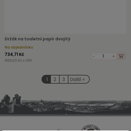
Držák na toaletní papír dvojitý
Na objednávku
734,71 Kč
-
+
889,00 Kč s DPH
1
2
3
Další »