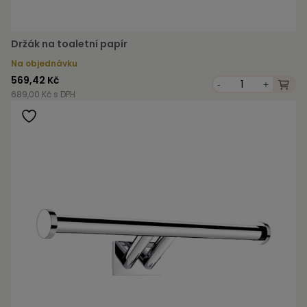
Držák na toaletní papír
Na objednávku
569,42 Kč
-
+
689,00 Kč s DPH