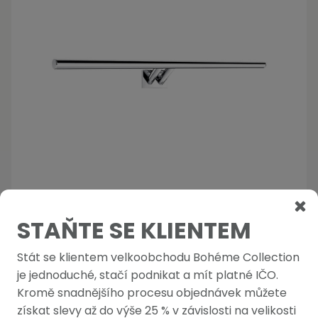
STAŇTE SE KLIENTEM
Držák na ručníky dvojitý
Stát se klientem velkoobchodu Bohéme Collection
Na objednávku
je jednoduché, stačí podnikat a mít platné IČO.
742,98 Kč
-
+
Kromě snadnějšího procesu objednávek můžete
899,01 Kč s DPH
získat slevy až do výše 25 % v závislosti na velikosti