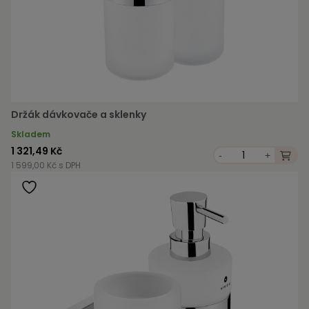
Držák dávkovače a sklenky
Skladem
1 321,49 Kč
-
+
1 599,00 Kč s DPH