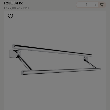
1 238,84 Kč
-
+
1 499,00 Kč s DPH