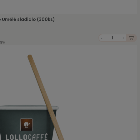
e Umělé sladidlo (300ks)
-
+
DPH