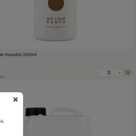
ér Kenshō 300ml
-
+
DPH
é,