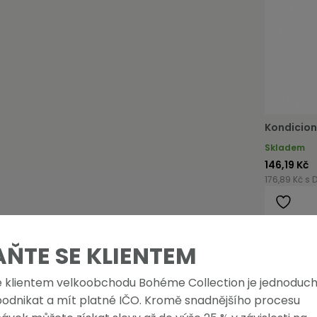
Kondicion
Skladem
146,19 Kč
176,89 Kč s 
AŇTE SE KLIENTEM
e klientem velkoobchodu Bohéme Collection je jednoduch
podnikat a mít platné IČO. Kromě snadnějšího procesu