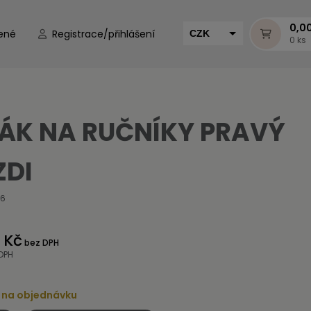
0,0
ené
Registrace/přihlášení
CZK
0 ks
EUR
HUF
MUR
ÁK NA RUČNÍKY PRAVÝ
ZDI
26
 Kč
bez DPH
DPH
 na objednávku