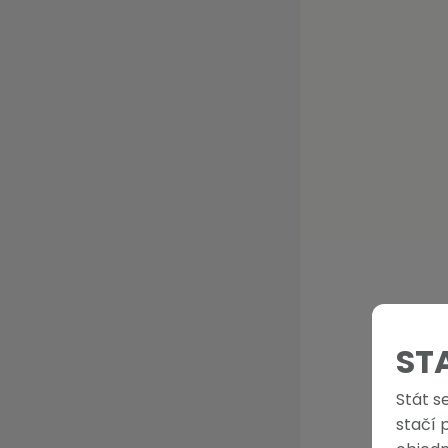
ST
Stát s
stačí 