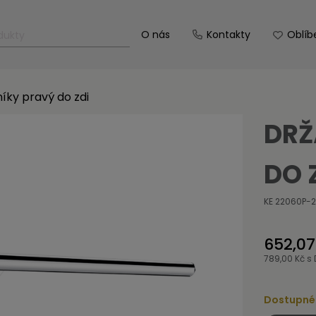
O nás
Kontakty
Oblíb
íky pravý do zdi
DRŽ
DO 
KE 22060P-
652,07
789,00 Kč
s 
Dostupné