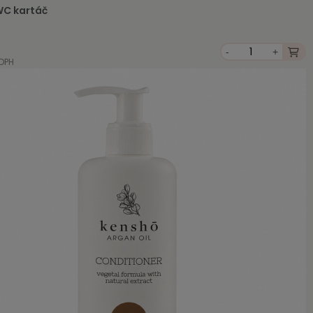
WC kartáč
-
+
 DPH