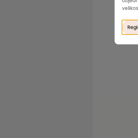
objedn
velikos
Regi