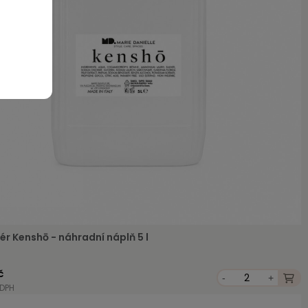
ér Kenshō - náhradní náplň 5 l
č
-
+
 DPH