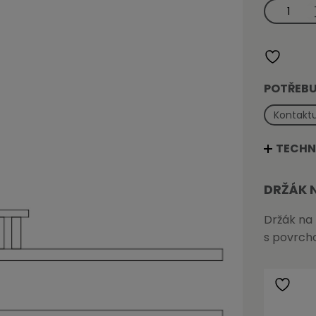
Držák
na
ručníky
pravý
do
zdi
množství
POTŘEBU
Kontaktu
TECHN
DRŽÁK 
Držák na 
s povrch