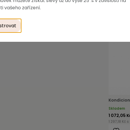
ávek můžete získat slevy až do výše 25 % v závislosti na
ti vašeho zařízení.
strovat
Kondicion
Skladem
1 072,05 K
1 297,18 Kč s