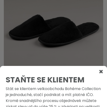
STAŇTE SE KLIENTEM
Hotelové pantofle Coral Fleece 30cm černé
Stát se klientem velkoobchodu Bohéme Collection
Skladem
je jednoduché, stačí podnikat a mít platné IČO.
26,55 Kč
-
+
Kromě snadnějšího procesu objednávek můžete
32,13 Kč s DPH
získat slevy až do výše 25 % v závislosti na velikosti