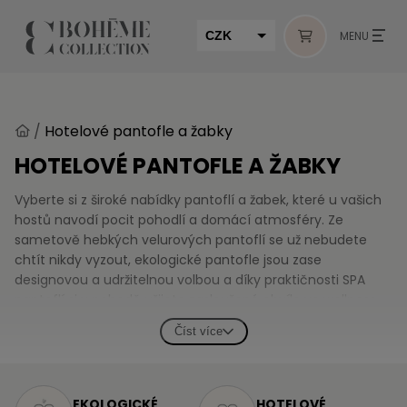
CZK
MENU
EUR
HUF
/
Hotelové pantofle a žabky
MUR
HOTELOVÉ PANTOFLE A ŽABKY
Vyberte si z široké nabídky pantoflí a žabek, které u vašich
hostů navodí pocit pohodlí a domácí atmosféry. Ze
sametově hebkých velurových pantoflí se už nebudete
chtít nikdy vyzout, ekologické pantofle jsou zase
designovou a udržitelnou volbou a díky praktičnosti SPA
pantoflí si v pohodě užijete zasloužené chvíle ve wellness.
Číst více
EKOLOGICKÉ
HOTELOVÉ