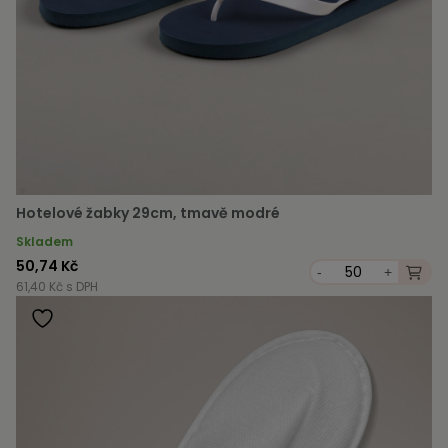
Hotelové žabky 29cm, tmavě modré
Skladem
50,74 Kč
-
+
61,40 Kč s DPH