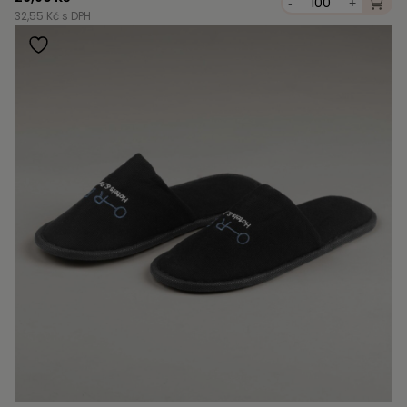
-
+
32,55 Kč s DPH