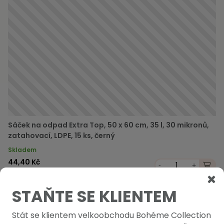
Sáček na odpad Extra Top, 50 x 60 cm, 35 l, 30 mikronů,
zatahovací, LDPE, 15 ks, černý
Skladem
44,40 Kč
-
+
53,72 Kč s DPH
STAŇTE SE KLIENTEM
Stát se klientem velkoobchodu Bohéme Collection