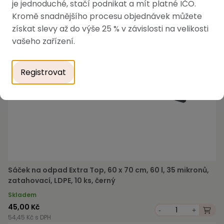
je jednoduché, stačí podnikat a mít platné IČO.
Kromě snadnějšího procesu objednávek můžete
získat slevy až do výše 25 % v závislosti na velikosti
vašeho zařízení.
Registrovat
Sáček na odpad Extra Top, 60 x 70 cm, 60 l, 35 mikronů,
zatahovací, LDPE, 10 ks, černý
Skladem
45,00 Kč
-
+
54,45 Kč s DPH