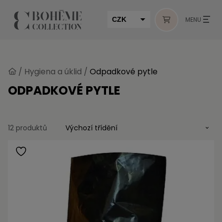
CZK
MENU
EUR
HUF
/
Hygiena a úklid
/
Odpadkové pytle
MUR
ODPADKOVÉ PYTLE
12 produktů