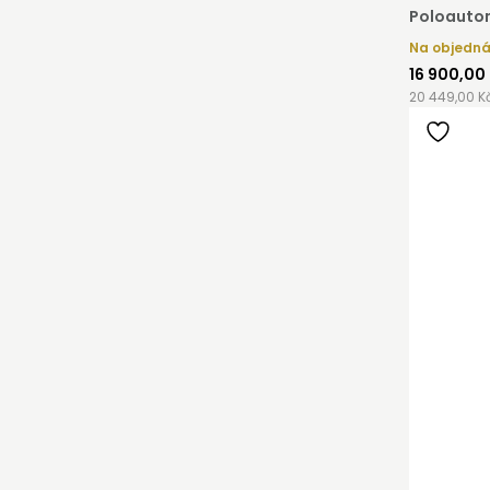
Poloautom
Na objedn
16 900,00
20 449,00 K