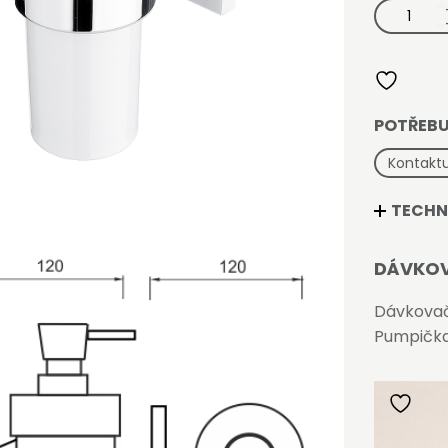
Dávkovač
tekutého
mýdla,
pumpička
mosaz
množství
POTŘEBU
Kontaktu
TECHN
DÁVKOV
Dávkovač
Pumpičk