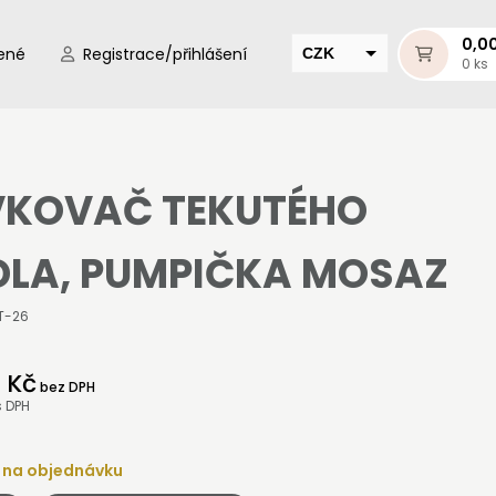
0,0
ené
Registrace/přihlášení
CZK
0 ks
EUR
HUF
MUR
KOVAČ TEKUTÉHO
LA, PUMPIČKA MOSAZ
T-26
 Kč
bez DPH
s DPH
 na objednávku