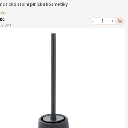
atická stolní plnička kosmetiky
ávku
 Kč
-
+
č s DPH