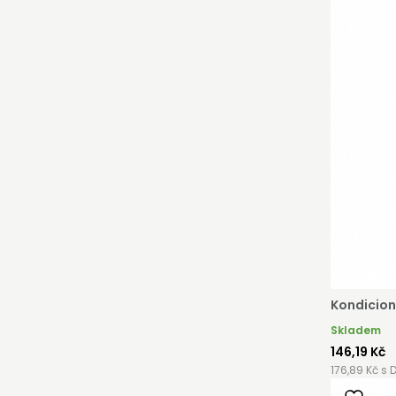
ávek můžete získat slevy až do výše 25 % v závislosti na
ti vašeho zařízení.
strovat
Kondicion
Skladem
146,19 Kč
176,89 Kč s 