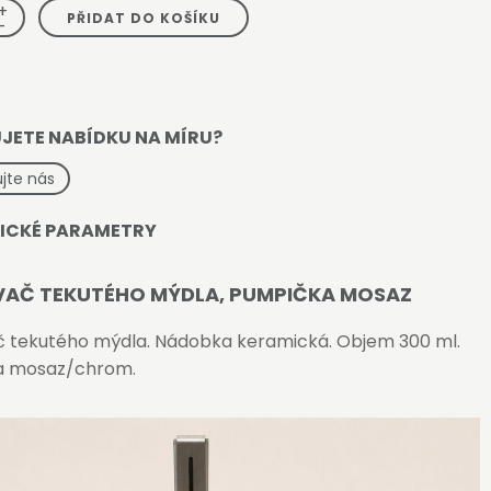
+
PŘIDAT DO KOŠÍKU
-
JETE NABÍDKU NA MÍRU?
jte nás
ICKÉ PARAMETRY
AČ TEKUTÉHO MÝDLA, PUMPIČKA MOSAZ
 tekutého mýdla. Nádobka keramická. Objem 300 ml.
a mosaz/chrom.