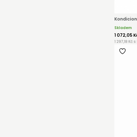
Kondicion
Skladem
1 072,05 K
1 297,18 Kč s