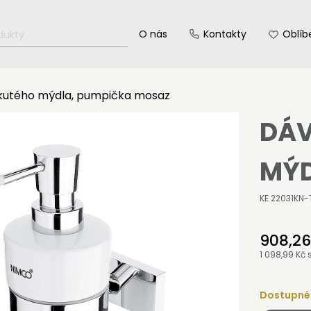
O nás
Kontakty
Oblíb
kutého mýdla, pumpička mosaz
DÁV
MÝD
KE 22031KN-
908,26
1 098,99 Kč
Dostupné