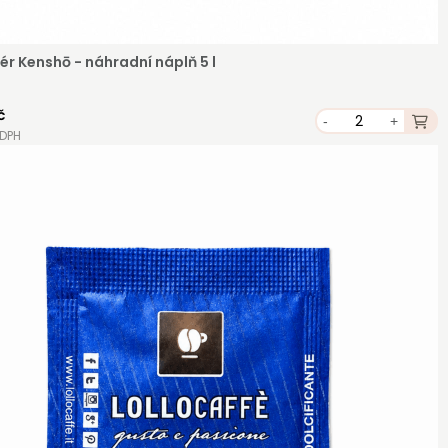
ér Kenshō - náhradní náplň 5 l
č
-
+
 DPH