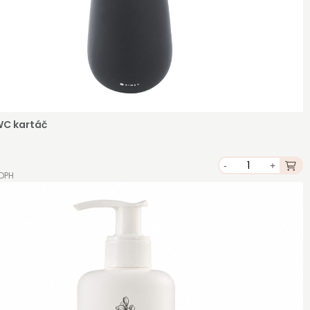
WC kartáč
-
+
 DPH
é,