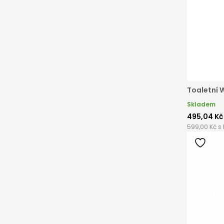
Toaletní 
Skladem
495,04 Kč
599,00 Kč s
AŇTE SE KLIENTEM
e klientem velkoobchodu Bohéme Collection je jednoduch
podnikat a mít platné IČO. Kromě snadnějšího procesu