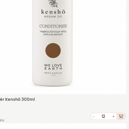
ér Kenshō 300ml
-
+
DPH