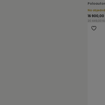
Poloautom
Na objedn
16 900,00
20 449,00 K