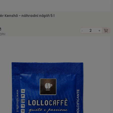
ér Kenshō - náhradní náplň 5 l
č
-
+
 DPH