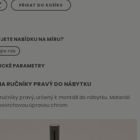
+
PŘIDAT DO KOŠÍKU
-
JETE NABÍDKU NA MÍRU?
jte nás
ICKÉ PARAMETRY
NA RUČNÍKY PRAVÝ DO NÁBYTKU
ručníky pravý, určený k montáži do nábytku. Materiál
povrchovou úpravou chrom.