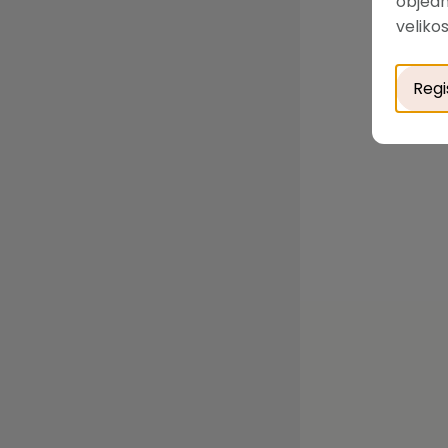
objedn
velikos
Regi