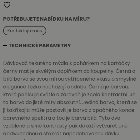
pohárkem
množství
POTŘEBUJETE NABÍDKU NA MÍRU?
Kontaktujte nás
TECHNICKÉ PARAMETRY
Dávkovač tekutého mýdla s pohárkem na kartáčky
černý mat je skvělým doplňkem do koupelny. Černá a
bílá barva se svou mírou vytříbeného vkusu a smyslné
elegance těžko nacházejí obdobu. Černá je barvou,
která pohlcuje světlo a zároveň je zcela kontrastní. Je
to barva do jisté míry absolutní. Jediná barva, která se
jí takříkajíc může postavit je barva z opačného konce
barevného spektra a tou je barva bílá. Tyto dva
vzdálené a silné kontrasty pak dokáží vytvářet onu
obdivuhodnou a stokrát napodobovanou dávku