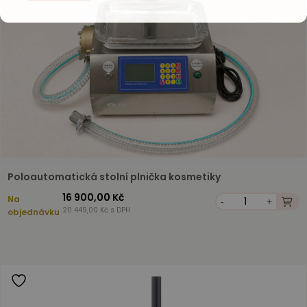
Poloautomatická stolní plnička kosmetiky
16 900,00 Kč
Na
-
+
20 449,00 Kč s DPH
objednávku