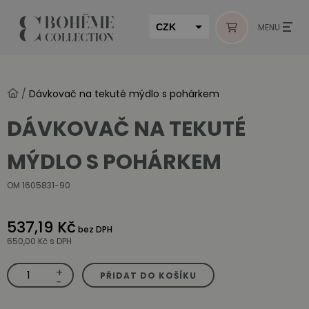
CZK
MENU
EUR
HUF
/
Dávkovač na tekuté mýdlo s pohárkem
MUR
DÁVKOVAČ NA TEKUTÉ
MÝDLO S POHÁRKEM
OM 1605831-90
537,19 Kč
bez DPH
650,00 Kč
s DPH
+
Dávkovač
PŘIDAT DO KOŠÍKU
na
-
tekuté
mýdlo
s