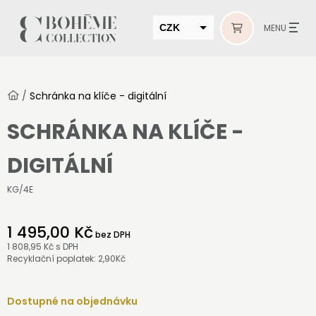
CZK
MENU
EUR
HUF
/
Schránka na klíče - digitální
MUR
SCHRÁNKA NA KLÍČE -
DIGITÁLNÍ
KG/4E
1 495,00 Kč
bez DPH
1 808,95 Kč
s DPH
Recyklační poplatek: 2,90Kč
Dostupné na objednávku