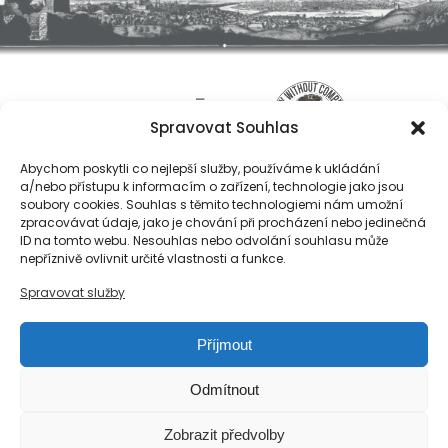
Spravovat Souhlas
Abychom poskytli co nejlepší služby, používáme k ukládání
a/nebo přístupu k informacím o zařízení, technologie jako jsou
soubory cookies. Souhlas s těmito technologiemi nám umožní
zpracovávat údaje, jako je chování při procházení nebo jedinečná
ID na tomto webu. Nesouhlas nebo odvolání souhlasu může
O nás
nepříznivě ovlivnit určité vlastnosti a funkce.
Registrace
Spravovat služby
Kontakty
Reference
Příjmout
Obchodní podmínky
Zásady ochrany osobních údajů
Odmítnout
Reklamační řád společnosti Národní export, s.r.o.
Zobrazit předvolby
Zásady cookies (EU)