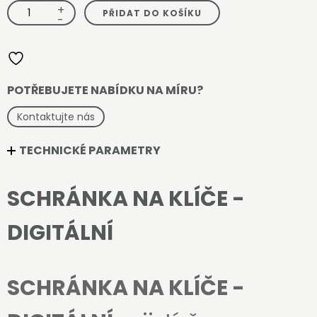
+
Schránka
PŘIDAT DO KOŠÍKU
na
-
klíče
-
digitální
množství
POTŘEBUJETE NABÍDKU NA MÍRU?
Kontaktujte nás
TECHNICKÉ PARAMETRY
SCHRÁNKA NA KLÍČE -
DIGITÁLNÍ
SCHRÁNKA NA KLÍČE -