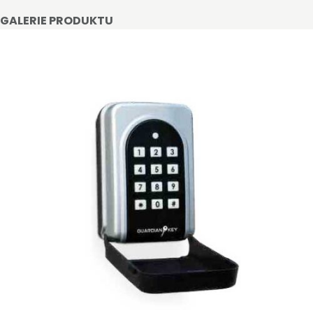
GALERIE PRODUKTU
STAŇTE SE KLIENTEM
Stát se klientem velkoobchodu Bohéme Collection
je jednoduché, stačí podnikat a mít platné IČO.
Kromě snadnějšího procesu objednávek můžete
získat slevy až do výše 25 % v závislosti na velikosti
vašeho zařízení.
Registrovat