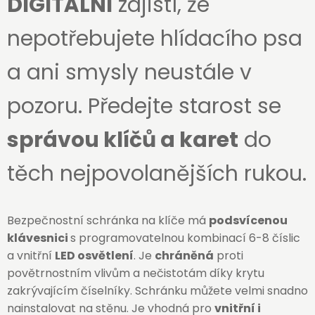
DIGITÁLNÍ
zajistí, že
nepotřebujete hlídacího psa
a ani smysly neustále v
pozoru. Předejte starost se
správou klíčů a karet
do
těch nejpovolanějších rukou.
Bezpečnostní schránka na klíče má
podsvícenou
klávesnici
s programovatelnou kombinací 6-8 číslic
a vnitřní
LED osvětlení
. Je
chráněná
proti
povětrnostním vlivům a nečistotám díky krytu
zakrývajícím číselníky. Schránku můžete velmi snadno
nainstalovat na stěnu. Je vhodná pro
vnitřní i