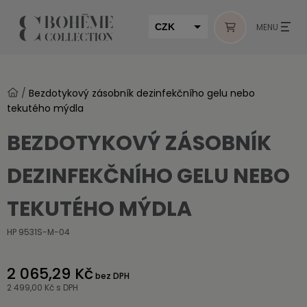
CZK
MENU
EUR
HUF
/
Bezdotykový zásobník dezinfekčního gelu nebo
MUR
tekutého mýdla
BEZDOTYKOVÝ ZÁSOBNÍK
DEZINFEKČNÍHO GELU NEBO
TEKUTÉHO MÝDLA
HP 9531S-M-04
2 065,29 Kč
bez DPH
2 499,00 Kč
s DPH