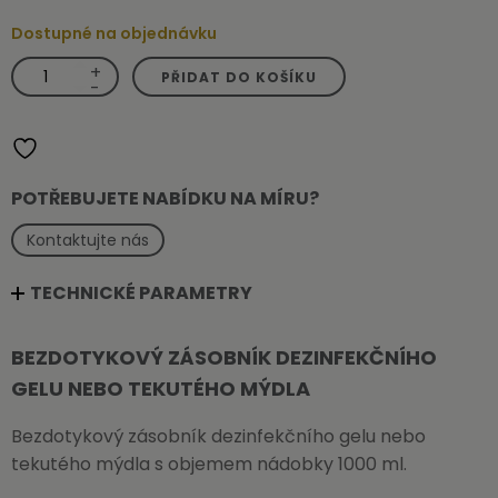
Dostupné na objednávku
+
Bezdotykový
PŘIDAT DO KOŠÍKU
zásobník
-
dezinfekčního
gelu
nebo
tekutého
mýdla
množství
POTŘEBUJETE NABÍDKU NA MÍRU?
Kontaktujte nás
TECHNICKÉ PARAMETRY
BEZDOTYKOVÝ ZÁSOBNÍK DEZINFEKČNÍHO
GELU NEBO TEKUTÉHO MÝDLA
Bezdotykový zásobník dezinfekčního gelu nebo
tekutého mýdla s objemem nádobky 1000 ml.