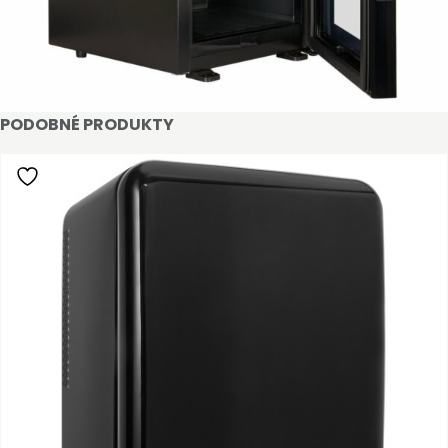
je jednoduché, stačí podnikat a mít platné IČO.
Kromě snadnějšího procesu objednávek můžete
získat slevy až do výše 25 % v závislosti na velikosti
vašeho zařízení.
PODOBNÉ PRODUKTY
Registrovat