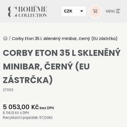
CZK
MENU
EUR
HUF
/
Corby Eton 35 L skleněný minibar, černý (EU zástrčka)
MUR
CORBY ETON 35 L SKLENĚNÝ
MINIBAR, ČERNÝ (EU
ZÁSTRČKA)
27003
5 053,00 Kč
bez DPH
6 114,13 Kč
s DPH
Recyklační poplatek: 57,00Kč