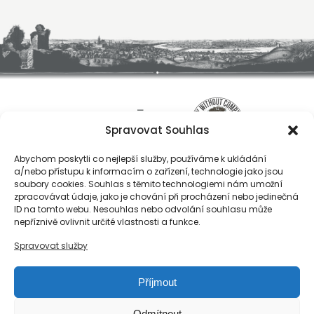
Spravovat Souhlas
Abychom poskytli co nejlepší služby, používáme k ukládání
a/nebo přístupu k informacím o zařízení, technologie jako jsou
soubory cookies. Souhlas s těmito technologiemi nám umožní
zpracovávat údaje, jako je chování při procházení nebo jedinečná
ID na tomto webu. Nesouhlas nebo odvolání souhlasu může
O nás
nepříznivě ovlivnit určité vlastnosti a funkce.
Registrace
Spravovat služby
Kontakty
Reference
Příjmout
Obchodní podmínky
Zásady ochrany osobních údajů
Odmítnout