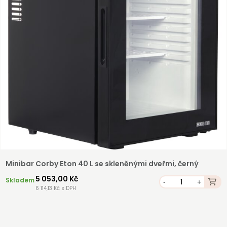
Minibar Corby Eton 40 L se skleněnými dveřmi, černý
5 053,00 Kč
Skladem
-
+
6 114,13 Kč s DPH