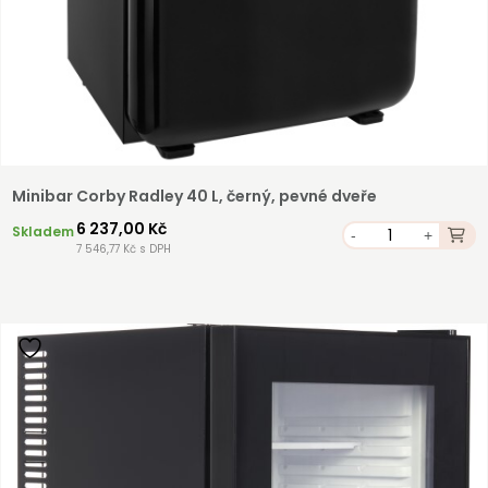
Minibar Corby Radley 40 L, černý, pevné dveře
6 237,00 Kč
Skladem
-
+
7 546,77 Kč s DPH