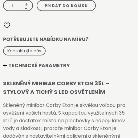
+
Corby
PŘIDAT DO KOŠÍKU
Eton
-
35
L
skleněný
minibar,
černý
(EU
zástrčka)
množství
POTŘEBUJETE NABÍDKU NA MÍRU?
Kontaktujte nás
TECHNICKÉ PARAMETRY
SKLENĚNÝ MINIBAR CORBY ETON 35L –
STYLOVÝ A TICHÝ S LED OSVĚTLENÍM
Skleněný minibar Corby Eton je skvělou volbou pro
osvěžení vašich hostů. S kapacitou využitelných 35
litrů je dostatek místa na plechovky s nápoji, láhev
vody a sladkosti, protože minibar Corby Eton je
dodáván s nastavitelnými policemi a skleněnými