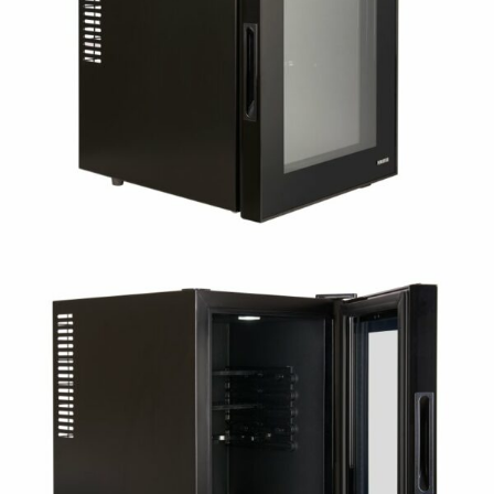
STAŇTE SE KLIENTEM
Stát se klientem velkoobchodu Bohéme Collection