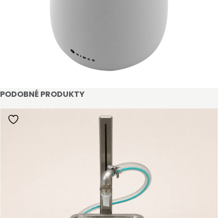
PODOBNÉ PRODUKTY
STAŇTE SE KLIENTEM
Stát se klientem velkoobchodu Bohéme Collection
je jednoduché, stačí podnikat a mít platné IČO.
Kromě snadnějšího procesu objednávek můžete
získat slevy až do výše 25 % v závislosti na velikosti
vašeho zařízení.
Registrovat