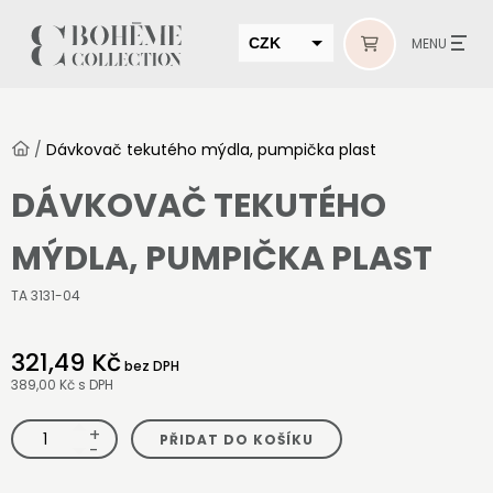
CZK
MENU
EUR
HUF
/
Dávkovač tekutého mýdla, pumpička plast
MUR
DÁVKOVAČ TEKUTÉHO
MÝDLA, PUMPIČKA PLAST
TA 3131-04
321,49 Kč
bez DPH
389,00 Kč
s DPH
+
Dávkovač
PŘIDAT DO KOŠÍKU
tekutého
-
mýdla,
pumpička
plast