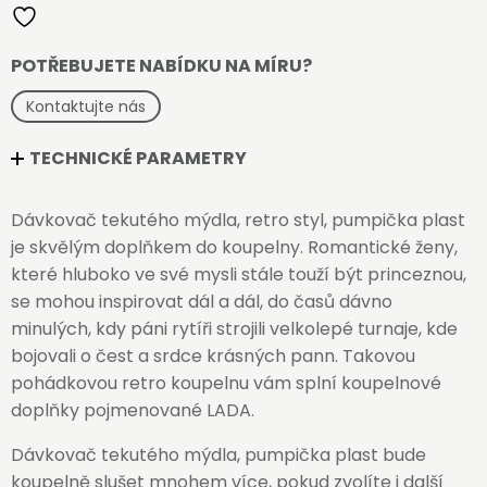
množství
POTŘEBUJETE NABÍDKU NA MÍRU?
Kontaktujte nás
TECHNICKÉ PARAMETRY
Dávkovač tekutého mýdla, retro styl, pumpička plast
je skvělým doplňkem do koupelny. Romantické ženy,
které hluboko ve své mysli stále touží být princeznou,
se mohou inspirovat dál a dál, do časů dávno
minulých, kdy páni rytíři strojili velkolepé turnaje, kde
bojovali o čest a srdce krásných pann. Takovou
pohádkovou retro koupelnu vám splní koupelnové
doplňky pojmenované LADA.
Dávkovač tekutého mýdla, pumpička plast bude
koupelně slušet mnohem více, pokud zvolíte i další