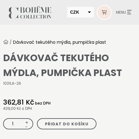
CZK
MENU
EUR
HUF
/
Dávkovač tekutého mýdla, pumpička plast
MUR
DÁVKOVAČ TEKUTÉHO
MÝDLA, PUMPIČKA PLAST
1031LA-26
362,81 Kč
bez DPH
439,00 Kč
s DPH
+
Dávkovač
PŘIDAT DO KOŠÍKU
tekutého
-
mýdla,
pumpička
plast