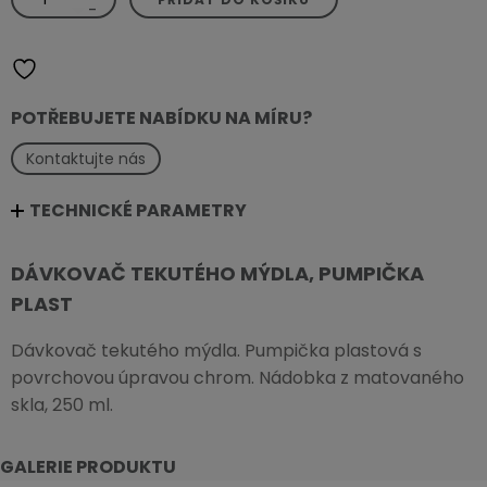
tekutého
-
mýdla,
pumpička
plast
množství
POTŘEBUJETE NABÍDKU NA MÍRU?
Kontaktujte nás
TECHNICKÉ PARAMETRY
DÁVKOVAČ TEKUTÉHO MÝDLA, PUMPIČKA
PLAST
Dávkovač tekutého mýdla. Pumpička plastová s
povrchovou úpravou chrom. Nádobka z matovaného
skla, 250 ml.
GALERIE PRODUKTU