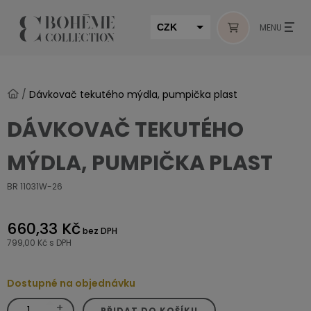
CZK
MENU
EUR
HUF
/
Dávkovač tekutého mýdla, pumpička plast
MUR
DÁVKOVAČ TEKUTÉHO
MÝDLA, PUMPIČKA PLAST
BR 11031W-26
660,33 Kč
bez DPH
799,00 Kč
s DPH
Dostupné na objednávku
+
Dávkovač
PŘIDAT DO KOŠÍKU