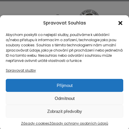
Spravovat Souhlas
Abychom poskytli co nejlepší služby, používáme k ukládání
a/nebo přístupu k informacím o zařízení, technologie jako jsou
soubory cookies. Souhlas s těmito technologiemi nám umožní
zpracovávat údaje, jako je chování při procházení nebo jedinečná
ID na tomto webu. Nesouhlas nebo odvolání souhlasu může
O nás
nepříznivě ovlivnit určité vlastnosti a funkce.
Registrace
Spravovat služby
Kontakty
Reference
Příjmout
Obchodní podmínky
Zásady ochrany osobních údajů
Odmítnout
Reklamační řád společnosti Národní export, s.r.o.
Zobrazit předvolby
Zásady cookies (EU)
Zásady cookies
Zásady ochrany osobních údajů