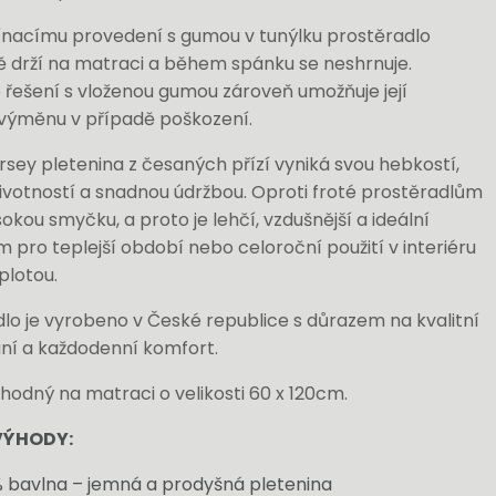
ínacímu provedení s gumou v tunýlku prostěradlo
ě drží na matraci a během spánku se neshrnuje.
 řešení s vloženou gumou zároveň umožňuje její
výměnu v případě poškození.
ersey pletenina z česaných přízí vyniká svou hebkostí,
ivotností a snadnou údržbou. Oproti froté prostěradlům
kou smyčku, a proto je lehčí, vzdušnější a ideální
 pro teplejší období nebo celoroční použití v interiéru
eplotou.
lo je vyrobeno v České republice s důrazem na kvalitní
ní a každodenní komfort.
odný na matraci o velikosti 60 x 120cm.
VÝHODY:
 bavlna – jemná a prodyšná pletenina