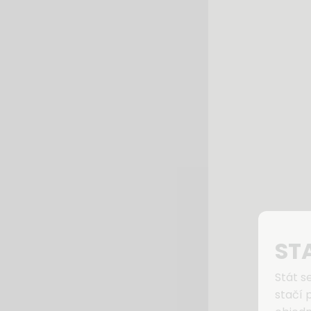
ST
Stát s
stačí 