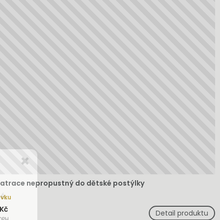
atrace nepropustný do dětské postýlky
é,
ávku
 Kč
Detail produktu
DPH