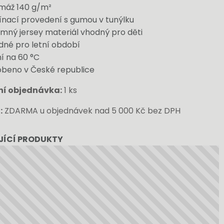
máž 140 g/m²
nací provedení s gumou v tunýlku
emný jersey materiál vhodný pro děti
né pro letní období
í na 60 °C
obeno v České republice
ní objednávka:
1 ks
:
ZDARMA u objednávek nad 5 000 Kč bez DPH
JÍCÍ PRODUKTY