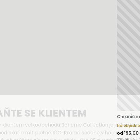
AŇTE SE KLIENTEM
Chránič m
e klientem velkoobchodu Bohéme Collection je jednoduch
Na objedn
podnikat a mít platné IČO. Kromě snadnějšího procesu
od 195,00
235,95 Kč s 