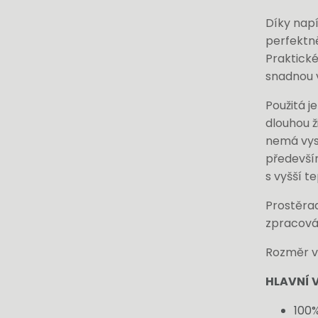
Díky nap
perfektn
Praktické
snadnou 
Použitá j
dlouhou ž
nemá vyso
především
s vyšší t
Prostěrad
zpracová
Rozměr vh
HLAVNÍ 
100%