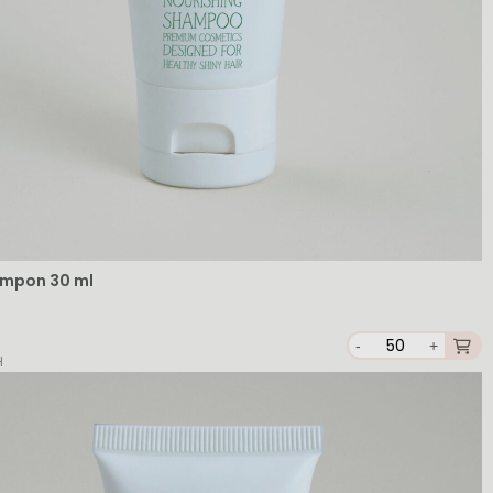
ampon 30 ml
-
+
H