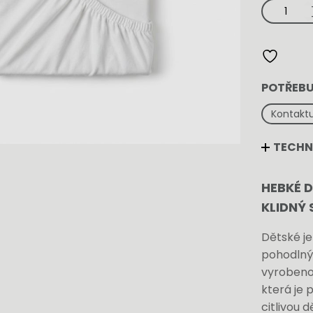
Dětské
jersey
prostěradlo
-
bílé
množství
POTŘEBU
Kontaktu
TECHN
HEBKÉ 
KLIDNÝ
Dětské je
pohodlný 
vyrobeno 
která je 
citlivou 