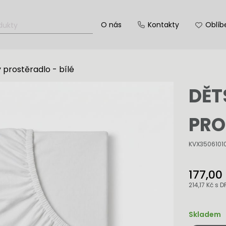
O nás
Kontakty
Oblíb
 prostěradlo - bílé
DĚT
PRO
KVX3506101
177,00
214,17 Kč
s D
Skladem