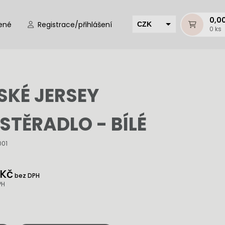
0,0
ené
Registrace/přihlášení
CZK
0 ks
EUR
HUF
MUR
SKÉ JERSEY
STĚRADLO - BÍLÉ
001
 Kč
bez DPH
PH