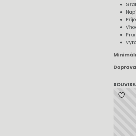
Gra
Napí
Příj
Vhod
Pran
Vyr
Minimál
Doprava
SOUVISE