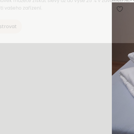
ávek můžete získat slevy až do výše 25 % v závislosti na
ti vašeho zařízení.
strovat