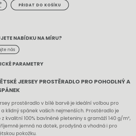
+
PŘIDAT DO KOŠÍKU
-
JETE NABÍDKU NA MÍRU?
jte nás
ICKÉ PARAMETRY
DĚTSKÉ JERSEY PROSTĚRADLO PRO POHODLNÝ A
 SPÁNEK
rsey prostěradlo v bílé barvě je ideální volbou pro
a klidný spánek vašich nejmenších. Prostěradlo je
z kvalitní 100% bavlněné pleteniny s gramáží 140 g/m²,
příjemně jemná na dotek, prodyšná a vhodná i pro
dětskou pokožku.