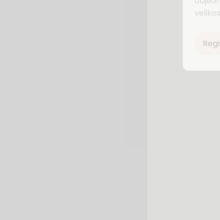
objedn
velikos
Regi