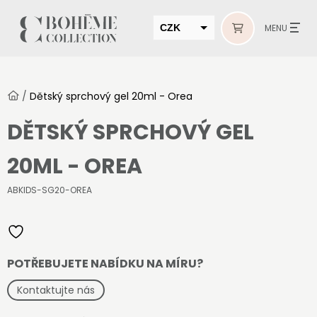
CZK
MENU
EUR
HUF
/
Dětský sprchový gel 20ml - Orea
MUR
DĚTSKÝ SPRCHOVÝ GEL
20ML - OREA
ABKIDS-SG20-OREA
POTŘEBUJETE NABÍDKU NA MÍRU?
Kontaktujte nás