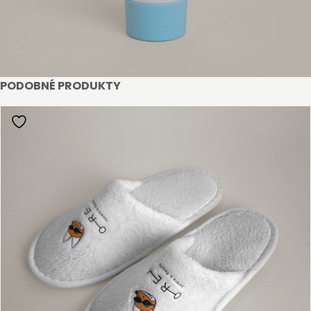
PODOBNÉ PRODUKTY
STAŇTE SE KLIENTEM
Stát se klientem velkoobchodu Bohéme Collection
je jednoduché, stačí podnikat a mít platné IČO.
Kromě snadnějšího procesu objednávek můžete
získat slevy až do výše 25 % v závislosti na velikosti
vašeho zařízení.
Registrovat