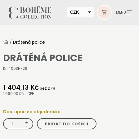
CZK
MENU
EUR
HUF
/
Drátěná police
MUR
DRÁTĚNÁ POLICE
Ki 14003H-26
1 404,13 Kč
bez DPH
1 699,00 Kč
s DPH
Dostupné na objednávku
+
Drátěná
PŘIDAT DO KOŠÍKU
police
-
množství