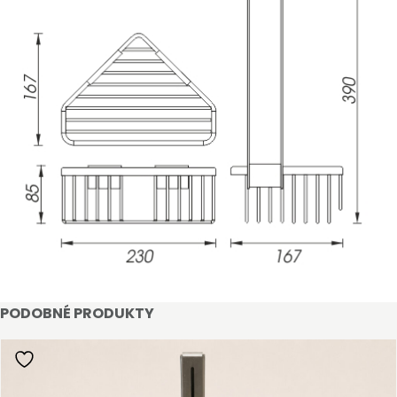
STAŇTE SE KLIENTEM
Stát se klientem velkoobchodu Bohéme Collection
PODOBNÉ PRODUKTY
je jednoduché, stačí podnikat a mít platné IČO.
Kromě snadnějšího procesu objednávek můžete
získat slevy až do výše 25 % v závislosti na velikosti
vašeho zařízení.