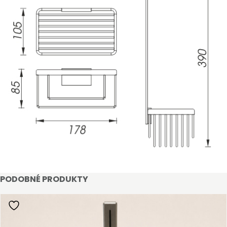
STAŇTE SE KLIENTEM
Stát se klientem velkoobchodu Bohéme Collection
PODOBNÉ PRODUKTY
je jednoduché, stačí podnikat a mít platné IČO.
Kromě snadnějšího procesu objednávek můžete
získat slevy až do výše 25 % v závislosti na velikosti
vašeho zařízení.