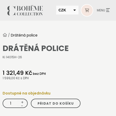
CZK
MENU
EUR
HUF
/
Drátěná police
MUR
DRÁTĚNÁ POLICE
Ki 14015H-26
1 321,49 Kč
bez DPH
1 599,00 Kč
s DPH
Dostupné na objednávku
+
Drátěná
PŘIDAT DO KOŠÍKU
police
-
množství