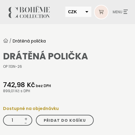
CZK
MENU
EUR
HUF
/
Drátěná polička
MUR
DRÁTĚNÁ POLIČKA
OP 113N-26
742,98 Kč
bez DPH
899,01 Kč
s DPH
Dostupné na objednávku
+
Drátěná
PŘIDAT DO KOŠÍKU
polička
-
množství