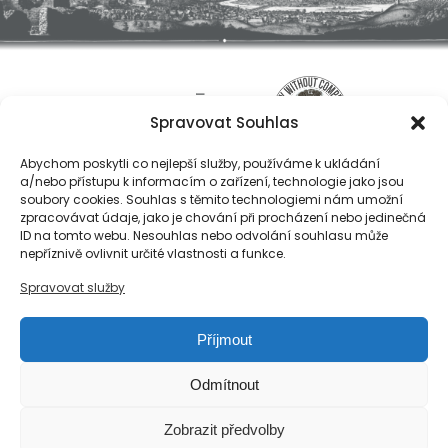
Spravovat Souhlas
Abychom poskytli co nejlepší služby, používáme k ukládání
a/nebo přístupu k informacím o zařízení, technologie jako jsou
soubory cookies. Souhlas s těmito technologiemi nám umožní
zpracovávat údaje, jako je chování při procházení nebo jedinečná
ID na tomto webu. Nesouhlas nebo odvolání souhlasu může
O nás
nepříznivě ovlivnit určité vlastnosti a funkce.
Registrace
Spravovat služby
Kontakty
Reference
Příjmout
Obchodní podmínky
Zásady ochrany osobních údajů
Odmítnout
Reklamační řád společnosti Národní export, s.r.o.
Zobrazit předvolby
Zásady cookies (EU)