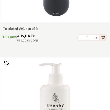
Toaletní WC kartáč
495,04 Kč
Skladem
-
+
599,00 Kč s DPH