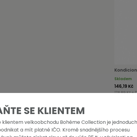
Kondicion
Skladem
146,19 Kč
176,89 Kč s 
AŇTE SE KLIENTEM
e klientem velkoobchodu Bohéme Collection je jednoduch
podnikat a mít platné IČO. Kromě snadnějšího procesu