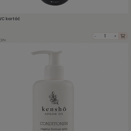
WC kartáč
-
+
 DPH