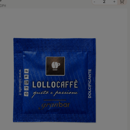
-
+
 DPH