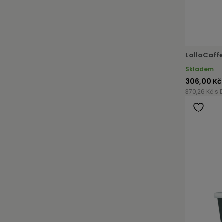
LolloCaff
Skladem
306,00 Kč
370,26 Kč s 