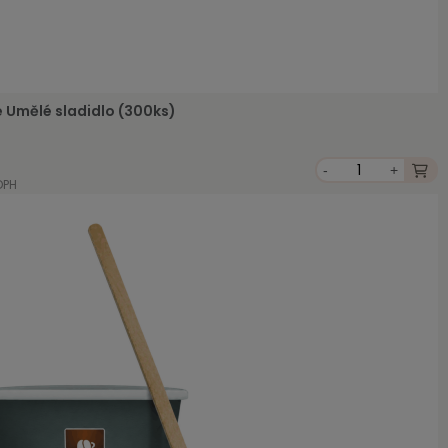
e Umělé sladidlo (300ks)
-
+
DPH