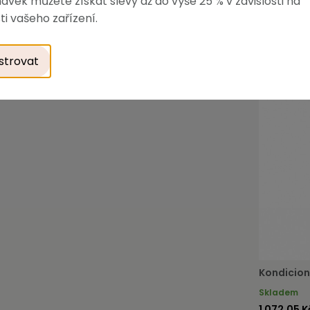
ávek můžete získat slevy až do výše 25 % v závislosti na
ti vašeho zařízení.
strovat
Kondicion
Skladem
1 072,05 K