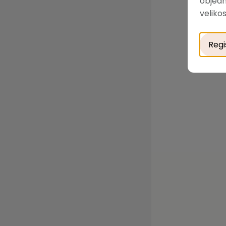
objedn
velikos
Regi