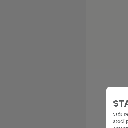
ST
Stát s
stačí 