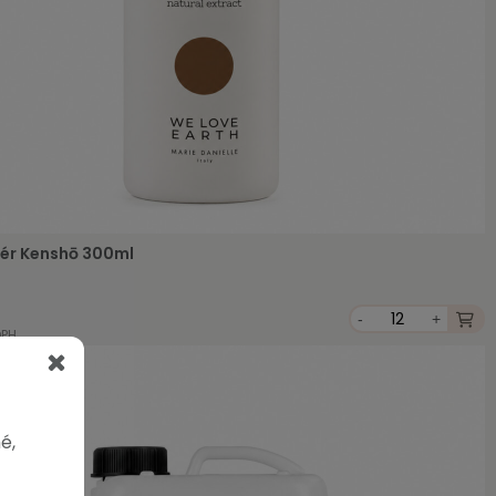
ér Kenshō 300ml
-
+
DPH
é,