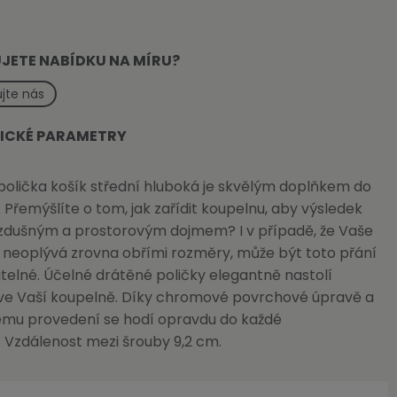
JETE NABÍDKU NA MÍRU?
jte nás
ICKÉ PARAMETRY
olička košík střední hluboká je skvělým doplňkem do
 Přemýšlíte o tom, jak zařídit koupelnu, aby výsledek
vzdušným a prostorovým dojmem? I v případě, že Vaše
 neoplývá zrovna obřími rozměry, může být toto přání
telné. Účelné drátěné poličky elegantně nastolí
ve Vaší koupelně. Díky chromové povrchové úpravě a
ému provedení se hodí opravdu do každé
 Vzdálenost mezi šrouby 9,2 cm.