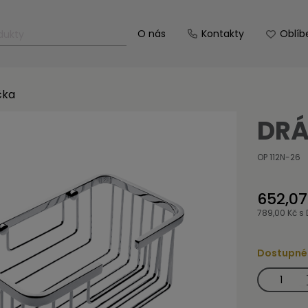
O nás
Kontakty
Oblíb
čka
DRÁ
OP 112N-26
652,07
789,00 Kč
s 
Dostupné
Drátěná
polička
množství