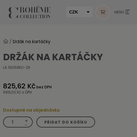
CZK
MENU
EUR
HUF
/
Držák na kartáčky
MUR
DRŽÁK NA KARTÁČKY
LA 19058KU-26
825,62 Kč
bez DPH
999,00 Kč
s DPH
Dostupné na objednávku
+
Držák
PŘIDAT DO KOŠÍKU
na
-
kartáčky
množství