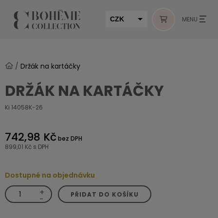
CZK
MENU
EUR
HUF
/
Držák na kartáčky
MUR
DRŽÁK NA KARTÁČKY
Ki 14058K-26
742,98 Kč
bez DPH
899,01 Kč
s DPH
Dostupné na objednávku
+
Držák
PŘIDAT DO KOŠÍKU
na
-
kartáčky
množství