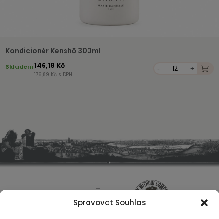
Kondicionér Kenshō 300ml
146,19 Kč
Skladem
-
+
176,89 Kč s DPH
Spravovat Souhlas