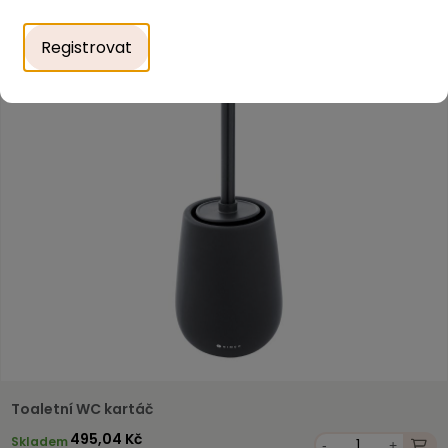
Registrovat
Toaletní WC kartáč
495,04 Kč
Skladem
-
+