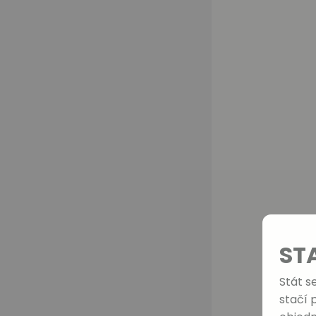
ST
Stát s
stačí 