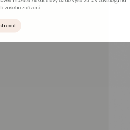
ávek můžete získat slevy až do výše 25 % v závislosti na
ti vašeho zařízení.
strovat