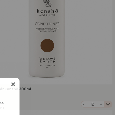
ér Kenshō 300ml
é,
-
+
DPH