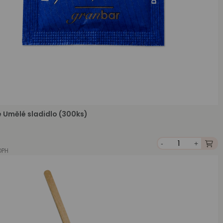
e Umělé sladidlo (300ks)
-
+
DPH