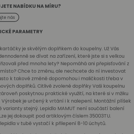
JETE NABÍDKU NA MÍRU?
jte nás
ICKÉ PARAMETRY
 kartáčky je skvělým doplňkem do koupelny. Už Vás
ennodenně se dívat na zařízení, které jste si s velkou
řizovali před mnoha lety? Nepomáhá ani přepisťování z
 místo? Chce to změnu, ale nechcete do ní investovat
asto k takové změně dopomohou i maličkosti třeba v
vých doplňků. Citlivě zvolené doplňky Vaši koupelnu
 zároveň poskytnou praktické využití, na které si v mžiku
 Výrobek je určený k vrtání i k nalepení. Montážní plíšek
ě varianty stejný. Lepidlo MAMUT není součástí balení
Lze jej dokoupit pod artiklovým číslem 35003TU.
lepidla v tubě vystačí k přilepení 8-10 úchytů.