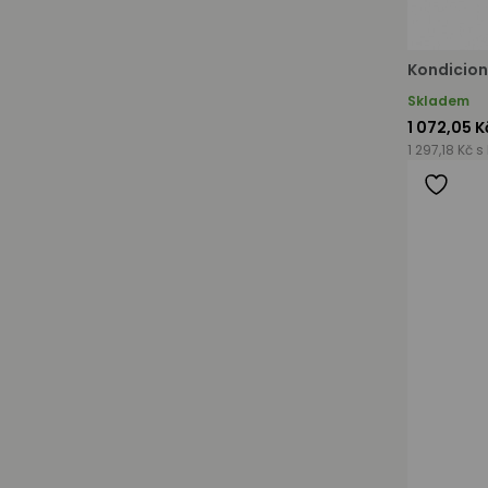
Kondicion
Skladem
1 072,05 K
1 297,18 Kč s