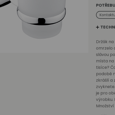
POTŘEBU
Kontaktu
TECHN
Držák na
omrzelo d
slávou po
místa na
tisíce? Č
podobě no
zkrášlí a
zvyknete.
je pro ob
výrobku. 
Množství 