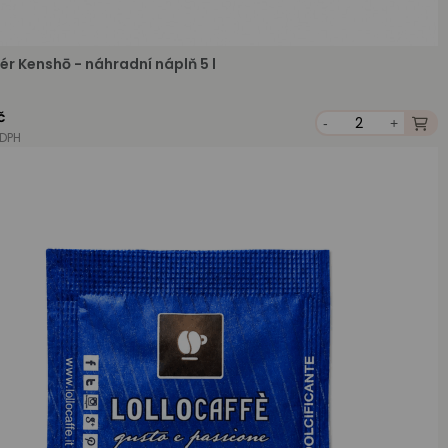
ér Kenshō - náhradní náplň 5 l
č
-
+
 DPH