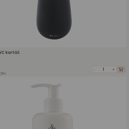
WC kartáč
-
+
 DPH