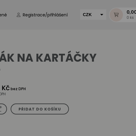
0,0
ené
Registrace/přihlášení
CZK
0 ks
EUR
HUF
MUR
ÁK NA KARTÁČKY
6
 Kč
bez DPH
DPH
+
PŘIDAT DO KOŠÍKU
-