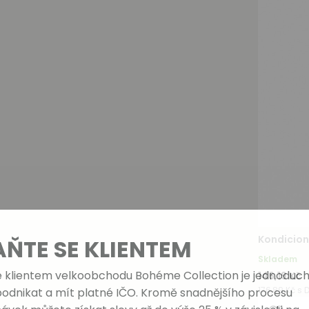
Kondicion
AŇTE SE KLIENTEM
Skladem
e klientem velkoobchodu Bohéme Collection je jednoduch
146,19 Kč
176,89 Kč s 
podnikat a mít platné IČO. Kromě snadnějšího procesu