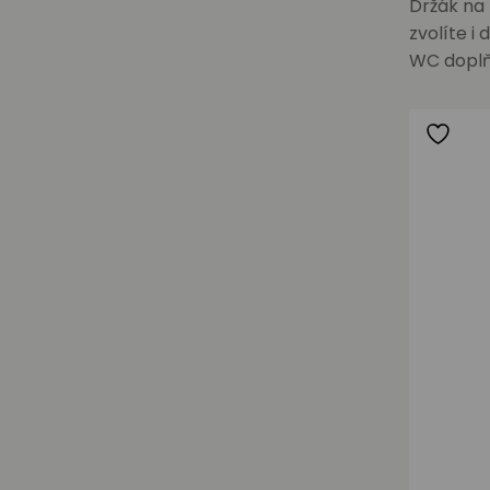
Držák na
zvolíte i
WC doplň