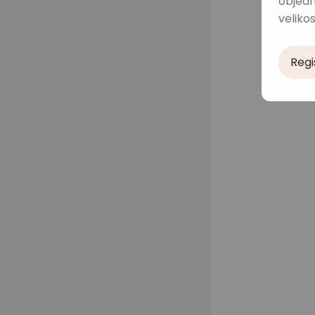
objedn
velikos
Regi