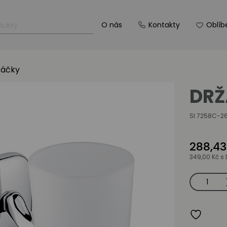
O nás
Kontakty
Oblíb
táčky
DRŽ
SI 7258C-2
288,43
349,00 Kč
s 
Držák
na
kartáčky
množství