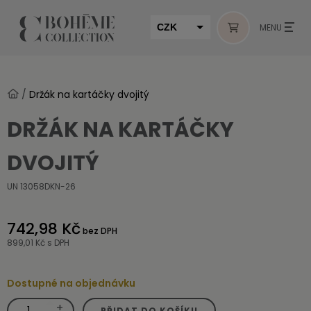
CZK
MENU
EUR
HUF
/
Držák na kartáčky dvojitý
MUR
DRŽÁK NA KARTÁČKY
DVOJITÝ
UN 13058DKN-26
742,98 Kč
bez DPH
899,01 Kč
s DPH
Dostupné na objednávku
+
Držák
PŘIDAT DO KOŠÍKU