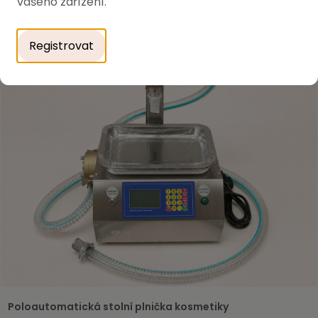
vašeho zařízení.
Registrovat
Poloautomatická stolní plnička kosmetiky