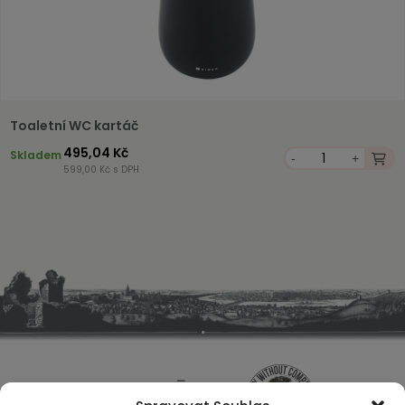
Toaletní WC kartáč
495,04 Kč
Skladem
-
+
599,00 Kč s DPH