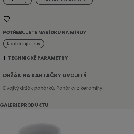
na
-
kartáčky
dvojitý
množství
POTŘEBUJETE NABÍDKU NA MÍRU?
Kontaktujte nás
TECHNICKÉ PARAMETRY
DRŽÁK NA KARTÁČKY DVOJITÝ
Dvojitý držák pohárků. Pohárky z keramiky.
GALERIE PRODUKTU