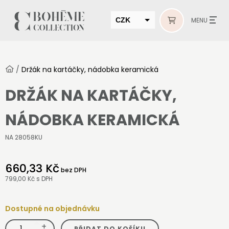
CZK
MENU
EUR
HUF
/
Držák na kartáčky, nádobka keramická
MUR
DRŽÁK NA KARTÁČKY,
NÁDOBKA KERAMICKÁ
NA 28058KU
660,33 Kč
bez DPH
799,00 Kč
s DPH
Dostupné na objednávku
+
Držák
PŘIDAT DO KOŠÍKU