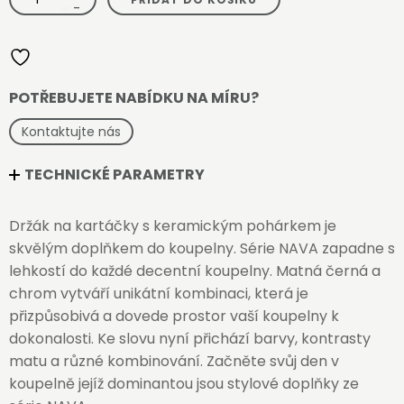
na
-
kartáčky,
nádobka
keramická
množství
POTŘEBUJETE NABÍDKU NA MÍRU?
Kontaktujte nás
TECHNICKÉ PARAMETRY
Držák na kartáčky s keramickým pohárkem je
skvělým doplňkem do koupelny. Série NAVA zapadne s
lehkostí do každé decentní koupelny. Matná černá a
chrom vytváří unikátní kombinaci, která je
přizpůsobivá a dovede prostor vaší koupelny k
dokonalosti. Ke slovu nyní přichází barvy, kontrasty
matu a různé kombinování. Začněte svůj den v
koupelně jejíž dominantou jsou stylové doplňky ze