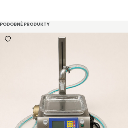
PODOBNÉ PRODUKTY
STAŇTE SE KLIENTEM
Stát se klientem velkoobchodu Bohéme Collection
je jednoduché, stačí podnikat a mít platné IČO.
Kromě snadnějšího procesu objednávek můžete
získat slevy až do výše 25 % v závislosti na velikosti
vašeho zařízení.
Registrovat