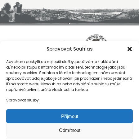
Spravovat Souhlas
Abychom poskytli co nejlepší služby, používáme k ukládání
a/nebo přístupu k informacím o zařízení, technologie jako jsou
soubory cookies. Souhlas s těmito technologiemi nám umožní
zpracovávat údaje, jako je chování při procházení nebo jedinečná
ID na tomto webu. Nesouhlas nebo odvolání souhlasu může
O nás
nepříznivě ovlivnit určité vlastnosti a funkce.
Registrace
Spravovat služby
Kontakty
Reference
Příjmout
Obchodní podmínky
Zásady ochrany osobních údajů
Odmítnout
Reklamační řád společnosti Národní export, s.r.o.