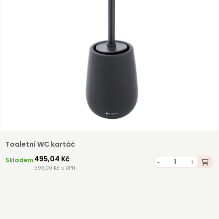
Toaletní WC kartáč
495,04 Kč
Skladem
-
+
599,00 Kč s DPH