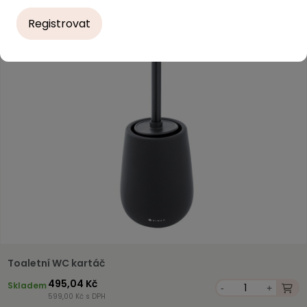
Registrovat
Toaletní WC kartáč
495,04 Kč
Skladem
-
+
599,00 Kč s DPH