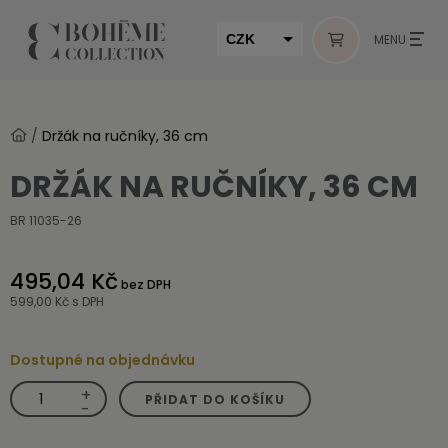
CZK
MENU
EUR
HUF
/
Držák na ručníky, 36 cm
MUR
DRŽÁK NA RUČNÍKY, 36 CM
BR 11035-26
495,04 Kč
bez DPH
599,00 Kč
s DPH
Dostupné na objednávku
+
Držák
PŘIDAT DO KOŠÍKU
na
-
ručníky,
36
cm