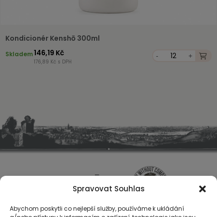
Kondicionér Kenshō 300ml
146,19 Kč
Skladem
-
+
176,89 Kč s DPH
Spravovat Souhlas
Abychom poskytli co nejlepší služby, používáme k ukládání