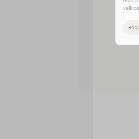
objedn
velikos
Regi