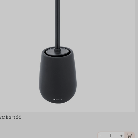
WC kartáč
-
+