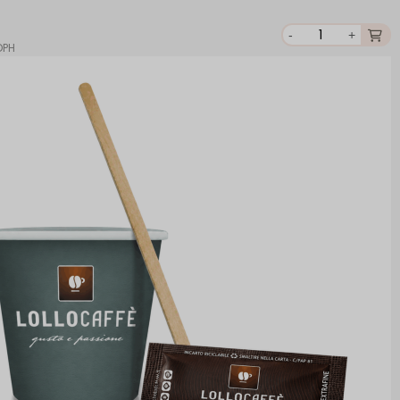
-
+
DPH