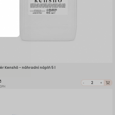
ér Kenshō - náhradní náplň 5 l
č
-
+
 DPH