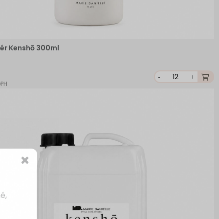
ér Kenshō 300ml
-
+
DPH
é,