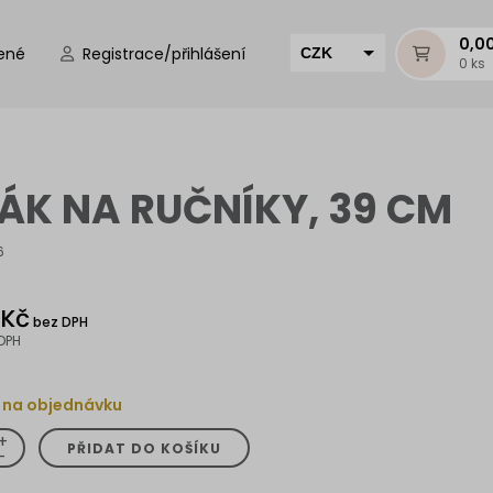
0,0
ené
Registrace/přihlášení
CZK
0 ks
EUR
HUF
MUR
ÁK NA RUČNÍKY, 39 CM
6
 Kč
bez DPH
DPH
 na objednávku
+
PŘIDAT DO KOŠÍKU
-