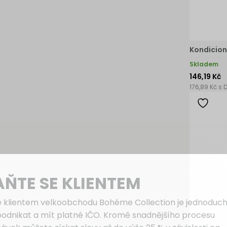
Kondicion
Skladem
146,19 Kč
176,89 Kč s 
AŇTE SE KLIENTEM
e klientem velkoobchodu Bohéme Collection je jednoduch
podnikat a mít platné IČO. Kromě snadnějšího procesu