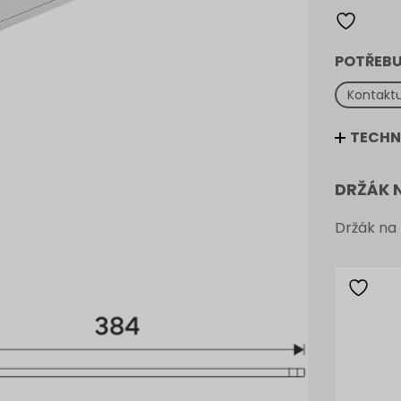
cm
množství
POTŘEBU
Kontaktu
TECHN
DRŽÁK N
Držák na