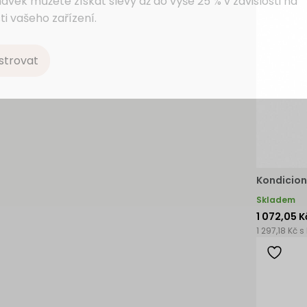
ávek můžete získat slevy až do výše 25 % v závislosti na
ti vašeho zařízení.
strovat
Kondicion
Skladem
1 072,05 K
1 297,18 Kč s