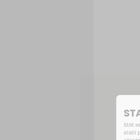
ST
Stát s
stačí 