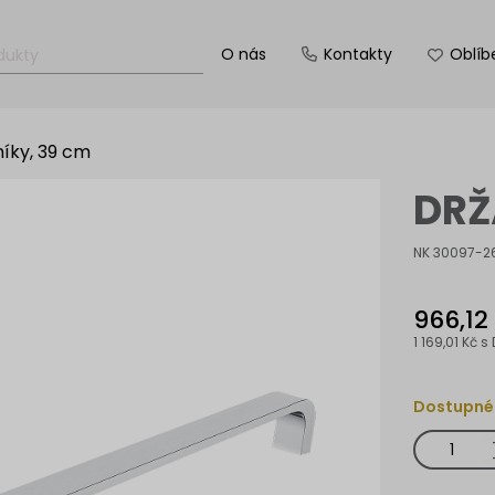
O nás
Kontakty
Oblíb
níky, 39 cm
DRŽ
NK 30097-2
966,12
1 169,01 Kč
s 
Dostupné
Držák
na
ručníky,
39