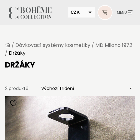
CZK
MENU
EUR
HUF
/
Dávkovací systémy kosmetiky
/
MD Milano 1972
MUR
/
Držáky
DRŽÁKY
2 produktů