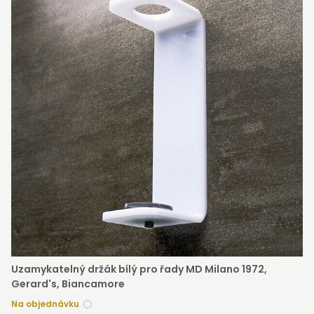
Stát se klientem velkoobchodu Bohéme Collection
je jednoduché, stačí podnikat a mít platné IČO.
Kromě snadnějšího procesu objednávek můžete
získat slevy až do výše 25 % v závislosti na velikosti
vašeho zařízení.
Registrovat
Uzamykatelný držák bílý pro řady MD Milano 1972,
Gerard's, Biancamore
Na objednávku