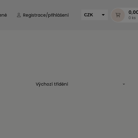
0,0
ené
Registrace/přihlášení
CZK
0 ks
EUR
HUF
MUR