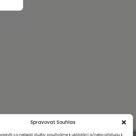
Spravovat Souhlas
skytli co nejlepší služby, používáme k ukládání a/nebo přístupu k