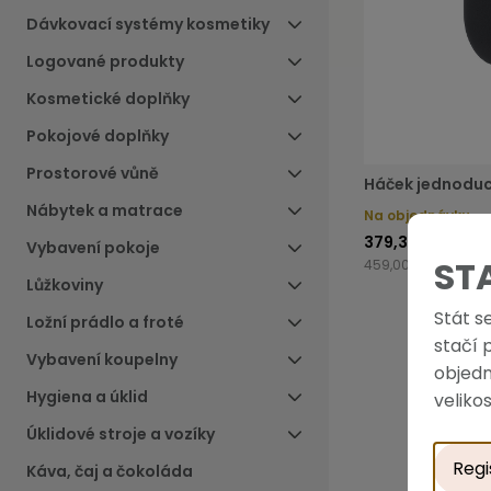
Dávkovací systémy kosmetiky
Logované produkty
Kosmetické doplňky
Pokojové doplňky
Prostorové vůně
Háček jednodu
Nábytek a matrace
Na objednávku
379,34 Kč
Vybavení pokoje
ST
459,00 Kč s DPH
Lůžkoviny
Stát s
Ložní prádlo a froté
stačí 
Vybavení koupelny
objedn
Hygiena a úklid
velikos
Úklidové stroje a vozíky
Regi
Káva, čaj a čokoláda