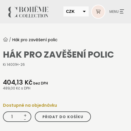
CZK
MENU
EUR
HUF
/
Hák pro zavěšení polic
MUR
HÁK PRO ZAVĚŠENÍ POLIC
Ki 14001H-26
404,13 Kč
bez DPH
489,00 Kč
s DPH
Dostupné na objednávku
+
Hák
PŘIDAT DO KOŠÍKU
pro
-
zavěšení
polic
množství