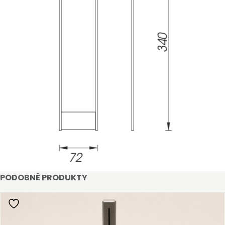
STAŇTE SE KLIENTEM
Stát se klientem velkoobchodu Bohéme Collection
PODOBNÉ PRODUKTY
je jednoduché, stačí podnikat a mít platné IČO.
Kromě snadnějšího procesu objednávek můžete
získat slevy až do výše 25 % v závislosti na velikosti
vašeho zařízení.