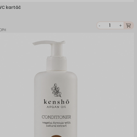
WC kartáč
-
+
 DPH