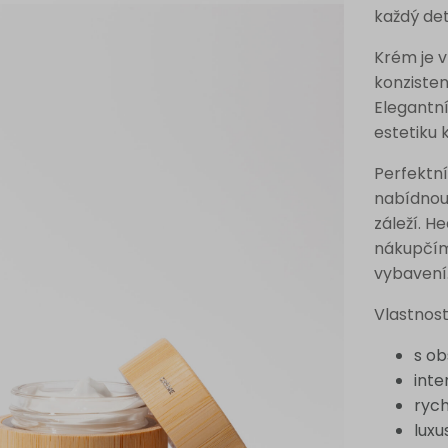
každý det
Krém je v
konzisten
Elegantní
estetiku 
Perfektní
nabídnout
záleží. H
nákupčím
vybavení
Vlastnost
s o
inte
rych
luxu