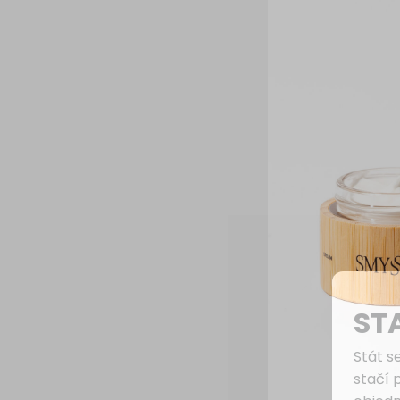
ST
Stát s
stačí 