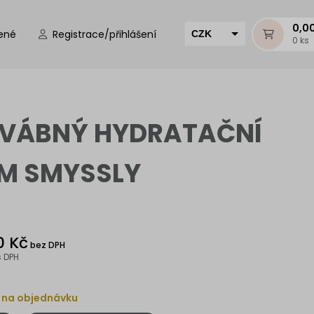
0,0
ené
Registrace/přihlášení
CZK
0 ks
EUR
HUF
MUR
VÁBNÝ HYDRATAČNÍ
M SMYSSLY
0 Kč
bez DPH
s DPH
 na objednávku