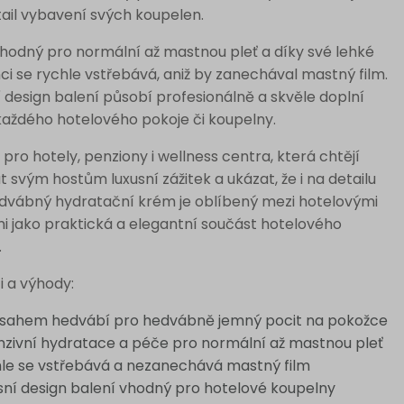
ail vybavení svých koupelen.
hodný pro normální až mastnou pleť a díky své lehké
ci se rychle vstřebává, aniž by zanechával mastný film.
 design balení působí profesionálně a skvěle doplní
každého hotelového pokoje či koupelny.
 pro hotely, penziony i wellness centra, která chtějí
 svým hostům luxusní zážitek a ukázat, že i na detailu
edvábný hydratační krém je oblíbený mezi hotelovými
i jako praktická a elegantní součást hotelového
.
i a výhody:
bsahem hedvábí pro hedvábně jemný pocit na pokožce
nzivní hydratace a péče pro normální až mastnou pleť
le se vstřebává a nezanechává mastný film
sní design balení vhodný pro hotelové koupelny