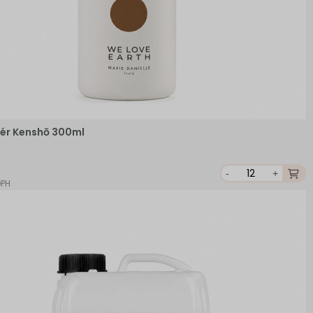
ér Kenshō 300ml
-
+
DPH