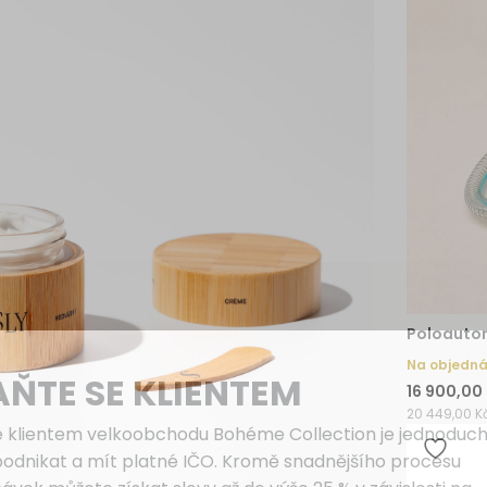
Poloautom
Na objedn
AŇTE SE KLIENTEM
16 900,00
20 449,00 K
e klientem velkoobchodu Bohéme Collection je jednoduch
podnikat a mít platné IČO. Kromě snadnějšího procesu