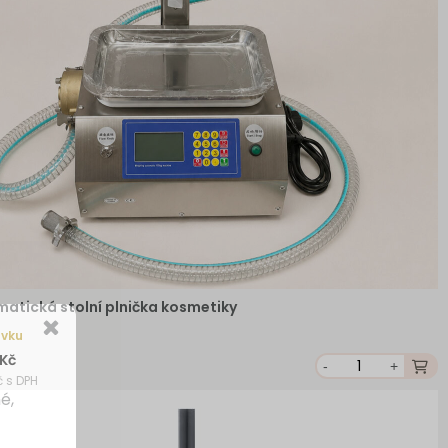
atická stolní plnička kosmetiky
ávku
 Kč
-
+
č s DPH
é,