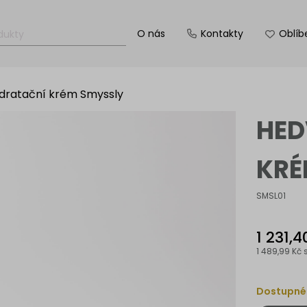
O nás
Kontakty
Oblíb
dratační krém Smyssly
HED
KRÉ
SMSL01
1 231,4
1 489,99 Kč
Dostupné