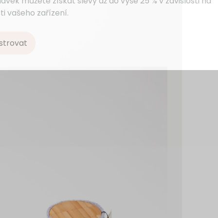
ávek můžete získat slevy až do výše 25 % v závislosti na
ti vašeho zařízení.
strovat