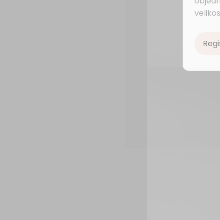
objedn
velikos
Regi