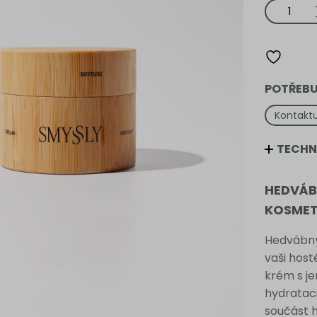
Hedvábný
hydratační
krém
Smyssly
množství
POTŘEBU
Kontaktu
TECHN
HEDVÁB
KOSMET
Hedvábný
vaši host
krém s j
hydrataci
součást h