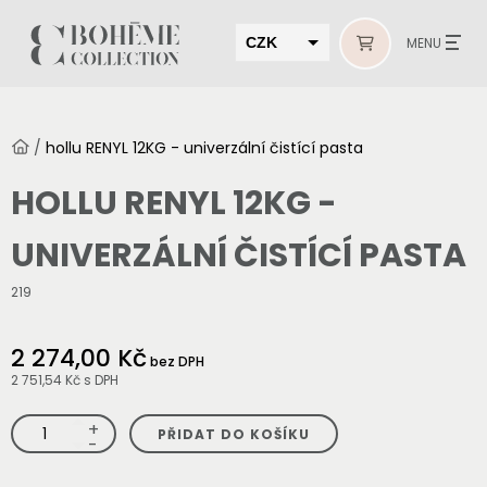
CZK
MENU
EUR
HUF
/
hollu RENYL 12KG - univerzální čistící pasta
MUR
HOLLU RENYL 12KG -
UNIVERZÁLNÍ ČISTÍCÍ PASTA
219
2 274,00 Kč
bez DPH
2 751,54 Kč
s DPH
+
hollu
PŘIDAT DO KOŠÍKU
RENYL
-
12KG
-
univerzální