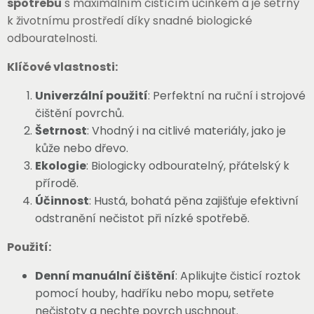
spotřebu
s maximálním čistícím účinkem a je šetrný
k životnímu prostředí díky snadné biologické
odbouratelnosti.
Klíčové vlastnosti:
Univerzální použití
: Perfektní na ruční i strojové
čištění povrchů.
Šetrnost
: Vhodný i na citlivé materiály, jako je
kůže nebo dřevo.
Ekologie
: Biologicky odbouratelný, přátelský k
přírodě.
Účinnost
: Hustá, bohatá pěna zajišťuje efektivní
odstranění nečistot při nízké spotřebě.
Použití:
Denní manuální čištění
: Aplikujte čisticí roztok
pomocí houby, hadříku nebo mopu, setřete
nečistoty a nechte povrch uschnout.