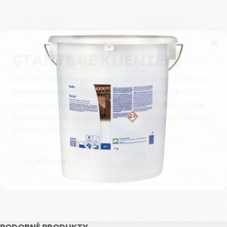
STAŇTE SE KLIENTEM
Stát se klientem velkoobchodu Bohéme Collection
je jednoduché, stačí podnikat a mít platné IČO.
Kromě snadnějšího procesu objednávek můžete
získat slevy až do výše 25 % v závislosti na velikosti
vašeho zařízení.
Registrovat