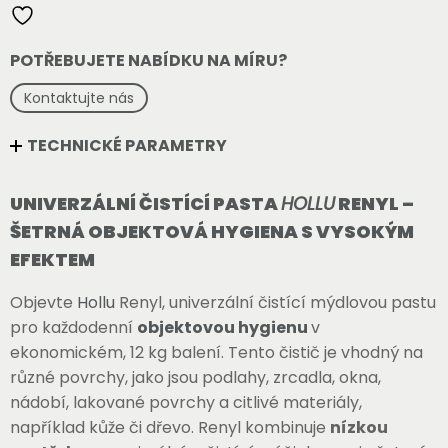
čistící
pasta
množství
POTŘEBUJETE NABÍDKU NA MÍRU?
Kontaktujte nás
TECHNICKÉ PARAMETRY
UNIVERZÁLNÍ ČISTÍCÍ PASTA
HOLLU
RENYL –
ŠETRNÁ OBJEKTOVÁ HYGIENA S VYSOKÝM
EFEKTEM
Objevte
Hollu
Renyl, univerzální čistící mýdlovou pastu
pro každodenní
objektovou hygienu
v
ekonomickém, 12 kg balení. Tento čistič je vhodný na
různé povrchy, jako jsou podlahy, zrcadla, okna,
nádobí, lakované povrchy a citlivé materiály,
například kůže či dřevo. Renyl kombinuje
nízkou