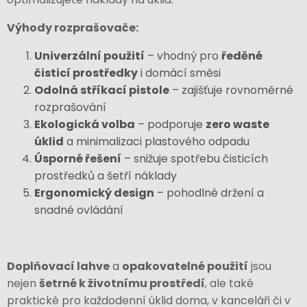
Výhody rozprašovače:
Univerzální použití
– vhodný pro
ředěné
čisticí prostředky
i domácí směsi
Odolná stříkací pistole
– zajišťuje rovnoměrné
rozprašování
Ekologická volba
– podporuje
zero waste
úklid
a minimalizaci plastového odpadu
Úsporné řešení
– snižuje spotřebu čisticích
prostředků a šetří náklady
Ergonomický design
– pohodlné držení a
snadné ovládání
Doplňovací lahve
a
opakovatelné použití
jsou
nejen
šetrné k životnímu prostředí
, ale také
praktické pro každodenní úklid doma, v kanceláři či v