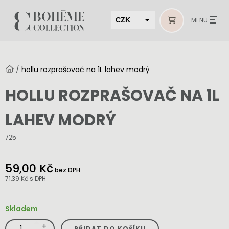
CZK
MENU
EUR
HUF
/
hollu rozprašovač na 1L lahev modrý
MUR
HOLLU ROZPRAŠOVAČ NA 1L
LAHEV MODRÝ
725
59,00 Kč
bez DPH
71,39 Kč
s DPH
Skladem
+
hollu
PŘIDAT DO KOŠÍKU