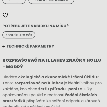
rozprašovač
-
na
1L
lahev
modrý
množství
POTŘEBUJETE NABÍDKU NA MÍRU?
Kontaktujte nás
TECHNICKÉ PARAMETRY
ROZPRAŠOVAČ NA 1L LAHEV ZNAČKY HOLLU
– MODRÝ
Hledáte
ekologické a ekonomické řešení úklidu
?
Tento
rozprašovač na 1L lahev
je ideální volbou pro
každého, kdo chce
šetřit přírodu i peníze
. Díky
opakovanému použití a možnosti
ředění čisticích
prostředků
přispíváte ke snížení odpadu a zároveň
optimalizujete náklady na úklid.