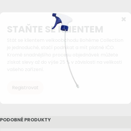
STAŇTE SE KLIENTEM
Stát se klientem velkoobchodu Bohéme Collection
je jednoduché, stačí podnikat a mít platné IČO.
Kromě snadnějšího procesu objednávek můžete
získat slevy až do výše 25 % v závislosti na velikosti
vašeho zařízení.
Registrovat
PODOBNÉ PRODUKTY