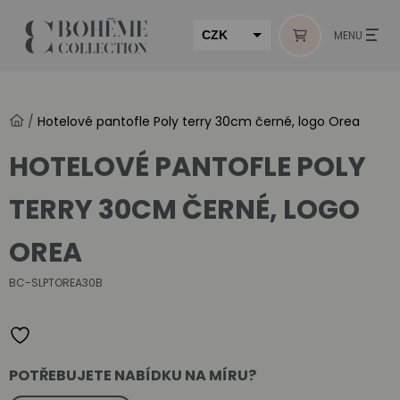
CZK
MENU
EUR
HUF
/
Hotelové pantofle Poly terry 30cm černé, logo Orea
MUR
HOTELOVÉ PANTOFLE POLY
TERRY 30CM ČERNÉ, LOGO
OREA
BC-SLPTOREA30B
POTŘEBUJETE NABÍDKU NA MÍRU?