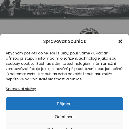
Spravovat Souhlas
Abychom poskytli co nejlepší služby, používáme k ukládání
a/nebo přístupu k informacím o zařízení, technologie jako jsou
soubory cookies. Souhlas s těmito technologiemi nám umožní
zpracovávat údaje, jako je chování při procházení nebo jedinečná
ID na tomto webu. Nesouhlas nebo odvolání souhlasu může
O nás
nepříznivě ovlivnit určité vlastnosti a funkce.
Registrace
Spravovat služby
Kontakty
Reference
Příjmout
Obchodní podmínky
Zásady ochrany osobních údajů
Odmítnout
Reklamační řád společnosti Národní export, s.r.o.