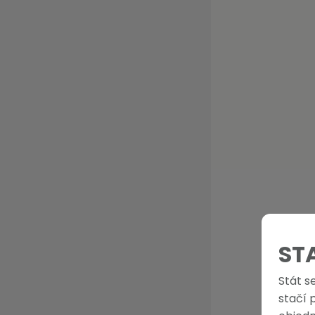
ST
Stát s
stačí 