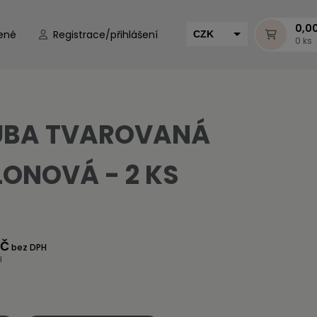
0,0
ené
Registrace/přihlášení
CZK
0 ks
EUR
HUF
MUR
UBA TVAROVANÁ
LONOVÁ - 2 KS
Kč
bez DPH
H