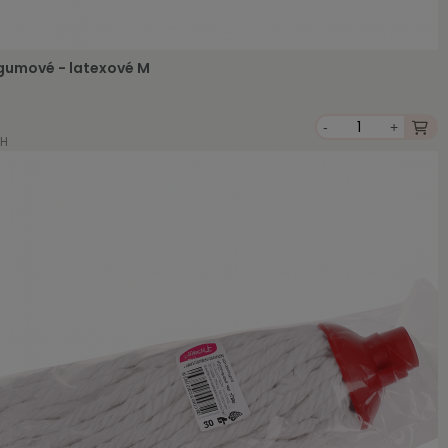
gumové - latexové M
-
+
PH