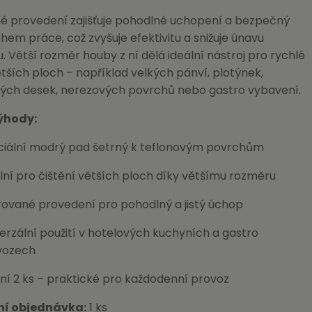
é provedení zajišťuje pohodlné uchopení a bezpečný
em práce, což zvyšuje efektivitu a snižuje únavu
. Větší rozměr houby z ní dělá ideální nástroj pro rychlé
ětších ploch – například velkých pánví, plotýnek,
ých desek, nerezových povrchů nebo gastro vybavení.
ýhody:
ciální modrý pad šetrný k teflonovým povrchům
lní pro čištění větších ploch díky většímu rozměru
ované provedení pro pohodlný a jistý úchop
erzální použití v hotelových kuchyních a gastro
vozech
ní 2 ks – praktické pro každodenní provoz
ní objednávka:
1 ks