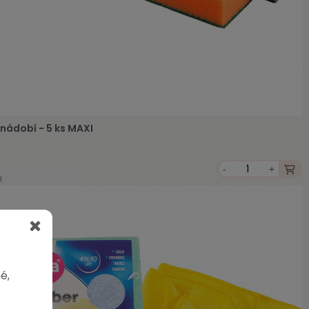
nádobí - 5 ks MAXI
-
+
H
é,