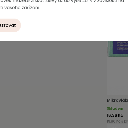
ávek můžete získat slevy až do výše 25 % v závislosti na
ti vašeho zařízení.
strovat
Mikrovlák
Skladem
16,36 Kč
19,80 Kč s D