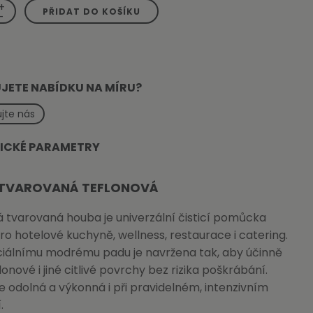
+
PŘIDAT DO KOŠÍKU
-
JETE NABÍDKU NA MÍRU?
jte nás
ICKÉ PARAMETRY
TVAROVANÁ TEFLONOVÁ
 tvarovaná houba je univerzální čisticí pomůcka
o hotelové kuchyně, wellness, restaurace i catering.
ciálnímu modrému padu je navržena tak, aby účinně
flonové i jiné citlivé povrchy bez rizika poškrábání.
e odolná a výkonná i při pravidelném, intenzivním
.