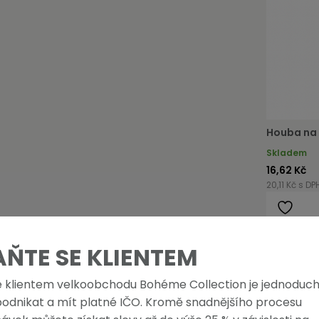
Houba na 
Skladem
16,62 Kč
20,11 Kč s DP
AŇTE SE KLIENTEM
e klientem velkoobchodu Bohéme Collection je jednoduch
podnikat a mít platné IČO. Kromě snadnějšího procesu