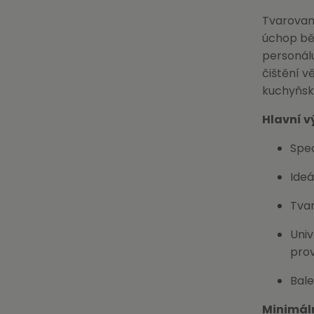
Tvarovan
úchop běh
personálu
čištění v
kuchyňsk
Hlavní v
Spe
Ideá
Tvar
Univ
pro
Bale
Minimál