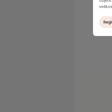
objedn
velikos
Regi