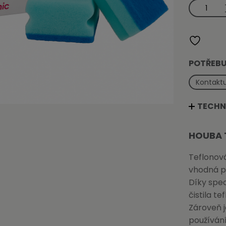
Houba
tvarovaná
teflonová
-
2
ks
množství
POTŘEBU
Kontaktu
TECHN
HOUBA 
Teflonová
vhodná pr
Díky spe
čistila te
Zároveň j
používání