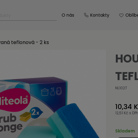
O nás
Kontakty
Oblíb
aná teflonová - 2 ks
HO
TEF
NL102T
10,34 
12,51 Kč
s DP
Skladem