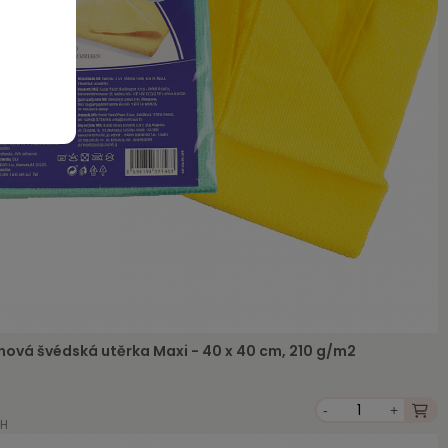
nová švédská utěrka Maxi - 40 x 40 cm, 210 g/m2
-
+
PH