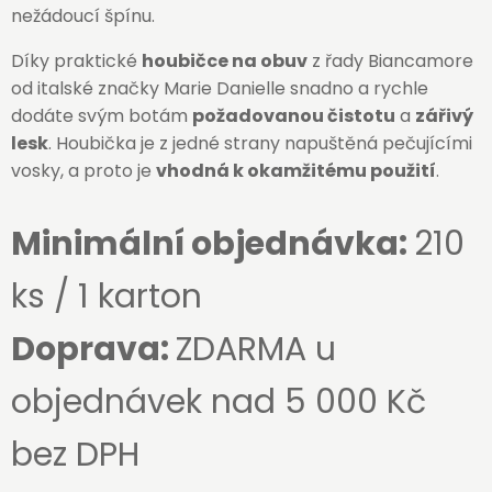
nežádoucí špínu.
Díky praktické
houbičce na obuv
z řady Biancamore
od italské značky Marie Danielle snadno a rychle
dodáte svým botám
požadovanou čistotu
a
zářivý
lesk
. Houbička je z jedné strany napuštěná pečujícími
vosky, a proto je
vhodná k okamžitému použití
.
Minimální objednávka:
210
ks / 1 karton
Doprava:
ZDARMA u
objednávek nad 5 000 Kč
bez DPH