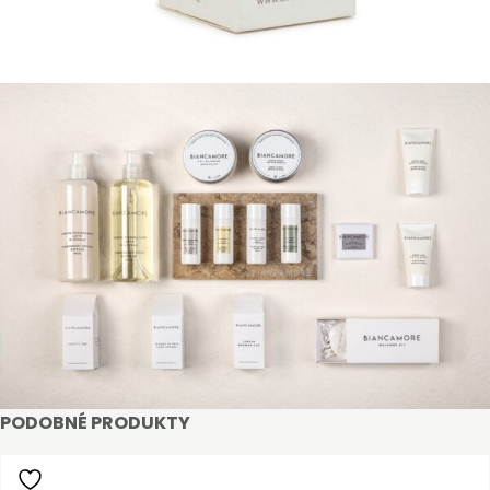
STAŇTE SE KLIENTEM
Stát se klientem velkoobchodu Bohéme Collection
je jednoduché, stačí podnikat a mít platné IČO.
Kromě snadnějšího procesu objednávek můžete
získat slevy až do výše 25 % v závislosti na velikosti
vašeho zařízení.
Registrovat
PODOBNÉ PRODUKTY