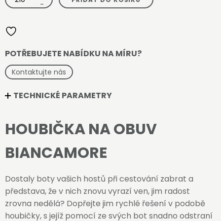
na
-
obuv
Biancamore
množství
POTŘEBUJETE NABÍDKU NA MÍRU?
Kontaktujte nás
TECHNICKÉ PARAMETRY
HOUBIČKA NA OBUV
BIANCAMORE
Dostaly boty vašich hostů při cestování zabrat a
představa, že v nich znovu vyrazí ven, jim radost
zrovna nedělá? Dopřejte jim rychlé řešení v podobě
houbičky, s jejíž pomocí ze svých bot snadno odstraní