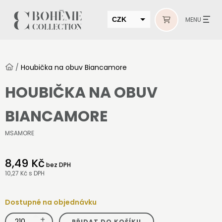
CZK
MENU
EUR
HUF
/
Houbička na obuv Biancamore
MUR
HOUBIČKA NA OBUV
BIANCAMORE
MSAMORE
8,49 Kč
bez DPH
10,27 Kč
s DPH
Dostupné na objednávku
+
Houbička
PŘIDAT DO KOŠÍKU