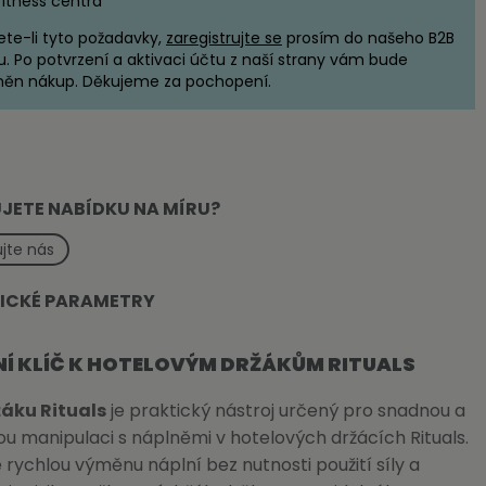
fitness centra
ete-li tyto požadavky,
zaregistrujte se
prosím do našeho B2B
u. Po potvrzení a aktivaci účtu z naší strany vám bude
ěn nákup. Děkujeme za pochopení.
JETE NABÍDKU NA MÍRU?
jte nás
ICKÉ PARAMETRY
NÍ KLÍČ K HOTELOVÝM DRŽÁKŮM RITUALS
žáku Rituals
je praktický nástroj určený pro snadnou a
 manipulaci s náplněmi v hotelových držácích Rituals.
rychlou výměnu náplní bez nutnosti použití síly a