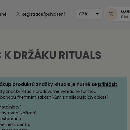
0,0
ené
Registrace/přihlášení
CZK
0 ks
EUR
HUF
MUR
Č K DRŽÁKU RITUALS
ákup produktů značky Rituals je nutné se
přihlásit
kty značky Rituals prodáváme výhradně formou
bchodu firemním zákazníkům z následujících oblastí:
hotelnictví
ubytovací zařízení
restaurace
wellness centra