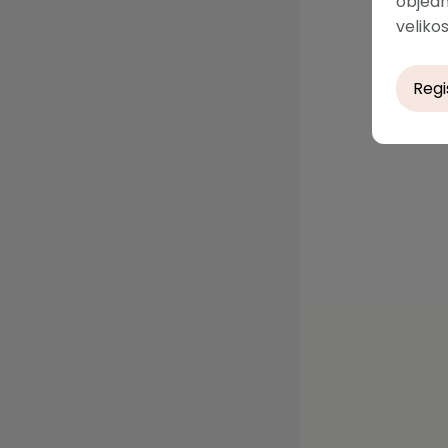
objedn
velikos
Regi