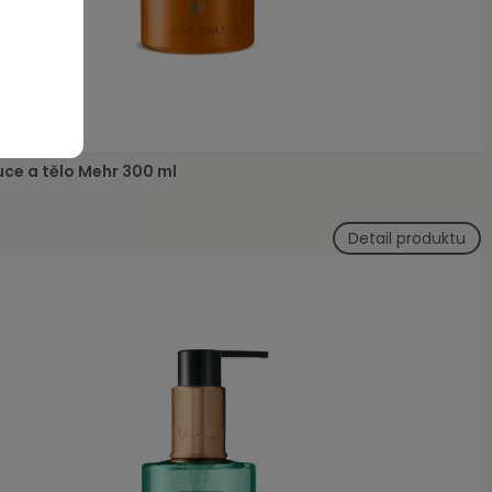
uce a tělo Mehr 300 ml
Detail produktu