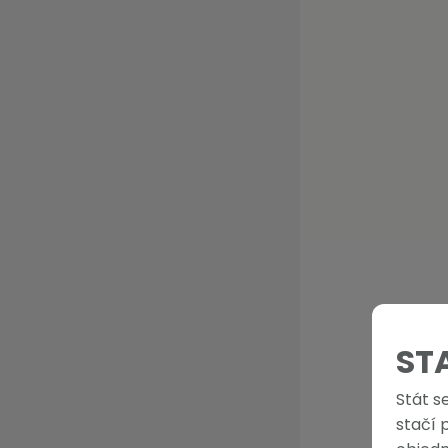
ST
Stát s
stačí 