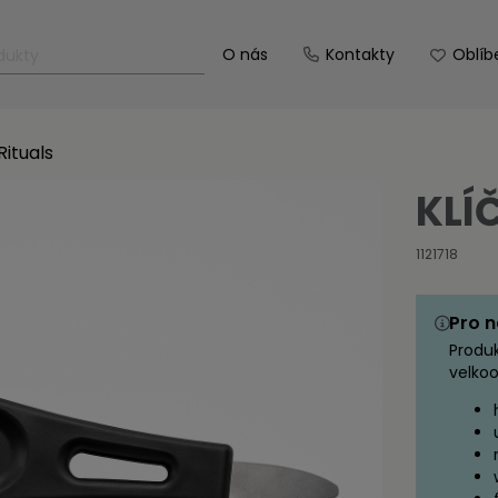
O nás
Kontakty
Oblíb
Rituals
KLÍ
1121718
Pro n
Produ
velkoo