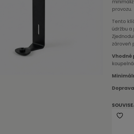
minimaliz
provozu.
Tento klí
údržbu a 
Zjednoduš
zároveň p
Vhodné 
koupelná
Minimál
Doprava
SOUVISE