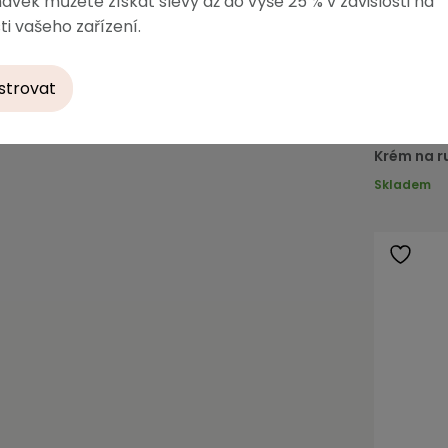
ávek můžete získat slevy až do výše 25 % v závislosti na
ti vašeho zařízení.
strovat
Krém na r
Skladem