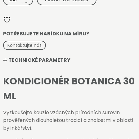
Botanica
-
30
ml
množství
POTŘEBUJETE NABÍDKU NA MÍRU?
Kontaktujte nás
TECHNICKÉ PARAMETRY
KONDICIONÉR BOTANICA 30
ML
Vyzkoušejte kouzlo vzácných přírodních surovin
prověřených dlouholetou tradicí a znalostmi v oblasti
bylinkářství.