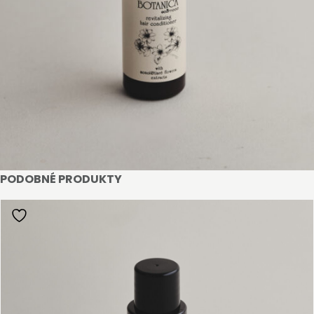
STAŇTE SE KLIENTEM
Stát se klientem velkoobchodu Bohéme Collection
je jednoduché, stačí podnikat a mít platné IČO.
Kromě snadnějšího procesu objednávek můžete
získat slevy až do výše 25 % v závislosti na velikosti
vašeho zařízení.
Registrovat
PODOBNÉ PRODUKTY