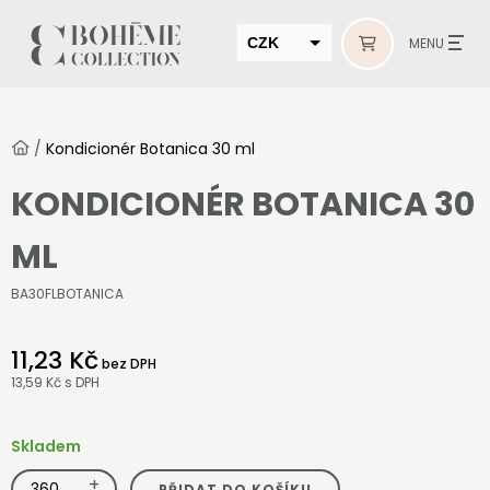
CZK
MENU
EUR
HUF
/
Kondicionér Botanica 30 ml
MUR
KONDICIONÉR BOTANICA 30
ML
BA30FLBOTANICA
11,23 Kč
bez DPH
13,59 Kč
s DPH
Skladem
+
Kondicionér
PŘIDAT DO KOŠÍKU