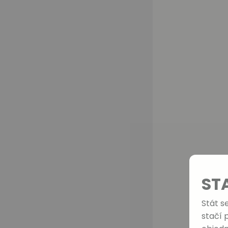
ST
Stát s
stačí 