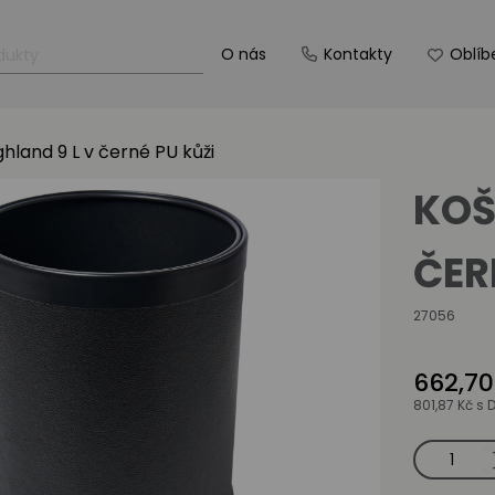
O nás
Kontakty
Oblíb
hland 9 L v černé PU kůži
KOŠ
ČER
27056
662,70
801,87 Kč
s 
Koš
Corby
Highland
9