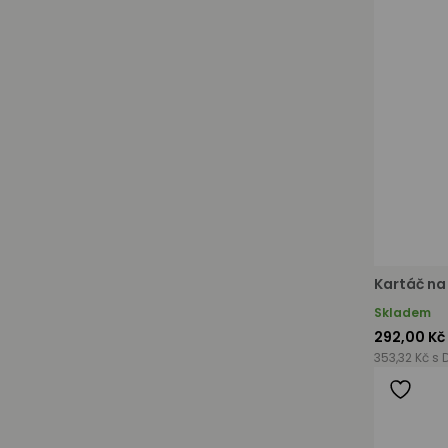
Kartáč na
Skladem
292,00 Kč
353,32 Kč s 