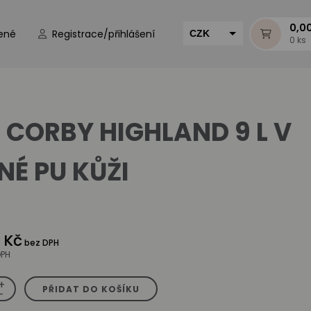
0,0
ené
Registrace/přihlášení
CZK
0 ks
EUR
HUF
MUR
 CORBY HIGHLAND 9 L V
NÉ PU KŮŽI
 Kč
bez DPH
DPH
+
PŘIDAT DO KOŠÍKU
-