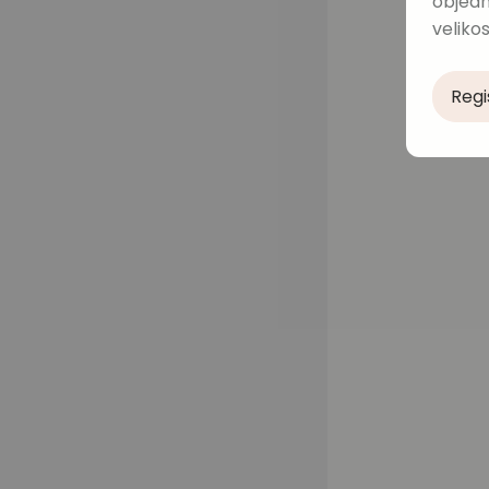
objedn
velikos
Regi