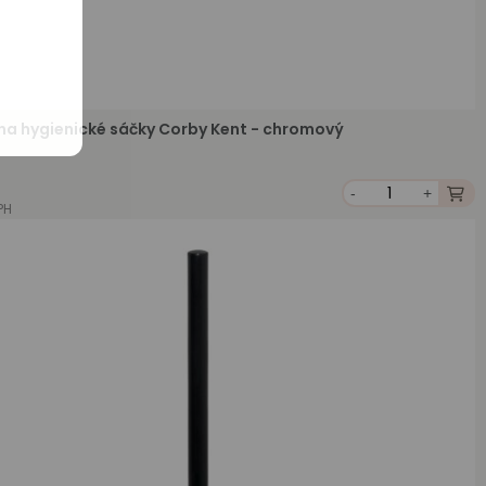
na hygienické sáčky Corby Kent - chromový
-
+
PH