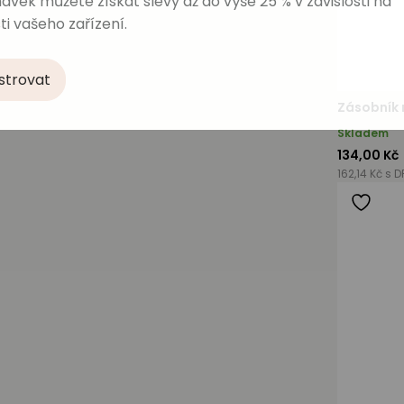
ávek můžete získat slevy až do výše 25 % v závislosti na
ti vašeho zařízení.
strovat
Zásobník 
Skladem
134,00 Kč
162,14 Kč s D