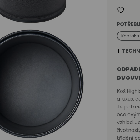
L
v
černé
PU
kůži
množství
POTŘEBU
Kontaktu
TECHN
ODPADK
DVOUVR
Koš Highl
a luxus, c
Je potaž
ocelovým
vzhled. J
životnost
třídění o