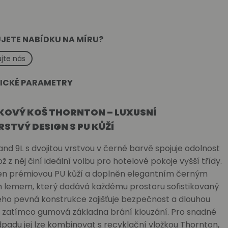
JETE NABÍDKU NA MÍRU?
jte nás
ICKÉ PARAMETRY
OVÝ KOŠ THORNTON – LUXUSNÍ
STVÝ DESIGN S PU KŮŽÍ
and 9L s dvojitou vrstvou v černé barvě spojuje odolnost
ož z něj činí ideální volbu pro hotelové pokoje vyšší třídy.
en prémiovou PU kůží a doplněn elegantním černým
 lemem, který dodává každému prostoru sofistikovaný
eho pevná konstrukce zajišťuje bezpečnost a dlouhou
, zatímco gumová základna brání klouzání. Pro snadné
dpadu jej lze kombinovat s recyklační vložkou Thornton,