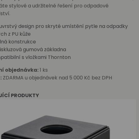
áte stylové a udržitelné řešení pro odpadové
ství.
vrstvý design pro skryté umístění pytle na odpadky
ch z PU kůže
lná konstrukce
tiskluzová gumová základna
atibilní s vložkami Thornton
ní objednávka:
1 ks
:
ZDARMA u objednávek nad 5 000 Kč bez DPH
JÍCÍ PRODUKTY