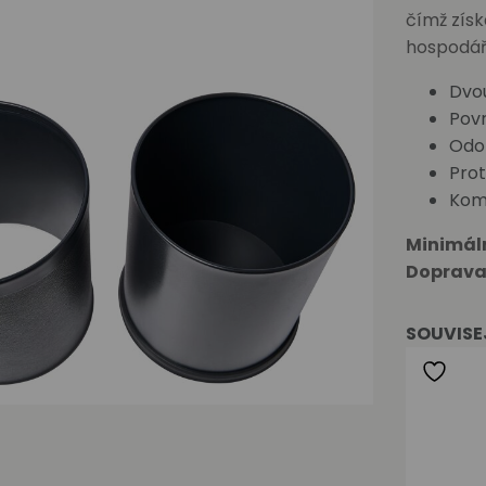
čímž získ
hospodář
Dvou
Povr
Odo
Pro
Komp
Minimál
Doprava
SOUVISE