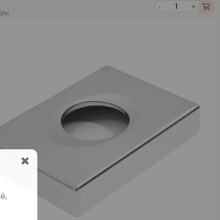
-
+
DPH
é,