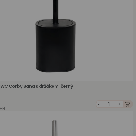
 WC Corby Sana s držákem, černý
-
+
DPH