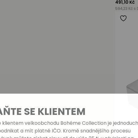
491,10 Kč
594,23 Kč s 
AŇTE SE KLIENTEM
e klientem velkoobchodu Bohéme Collection je jednoduch
podnikat a mít platné IČO. Kromě snadnějšího procesu