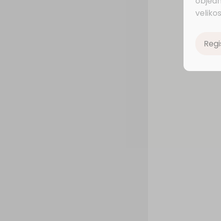
objedn
velikos
Regi