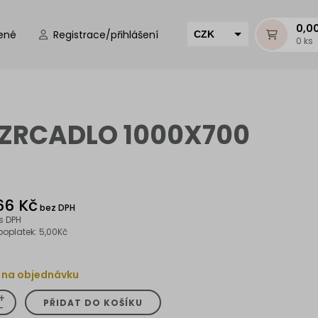
0,0
ené
Registrace/přihlášení
CZK
0 ks
EUR
HUF
MUR
 ZRCADLO 1000X700
66 Kč
bez DPH
s DPH
poplatek: 5,00Kč
 na objednávku
+
PŘIDAT DO KOŠÍKU
-