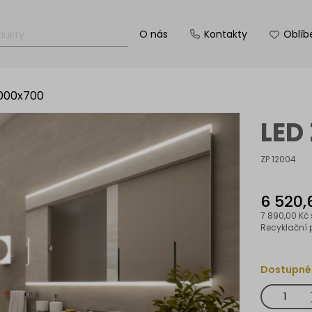
O nás
Kontakty
Oblíb
1000x700
LED
ZP 12004
6 520,
7 890,00 Kč
Recyklační 
Dostupné
LED
zrcadlo
1000x700