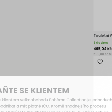
Toaletní 
Skladem
495,04 Kč
599,00 Kč s
AŇTE SE KLIENTEM
e klientem velkoobchodu Bohéme Collection je jednoduch
podnikat a mít platné IČO. Kromě snadnějšího procesu