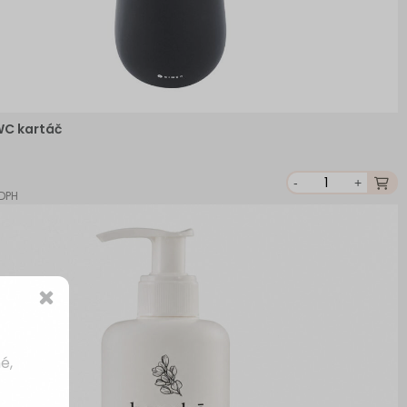
WC kartáč
-
+
 DPH
é,