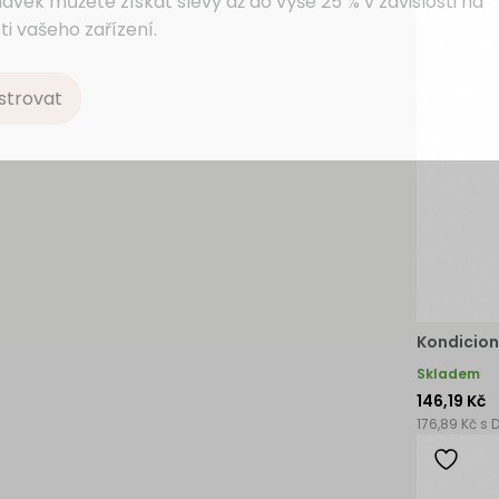
ávek můžete získat slevy až do výše 25 % v závislosti na
ti vašeho zařízení.
strovat
Kondicion
Skladem
146,19 Kč
176,89 Kč s 