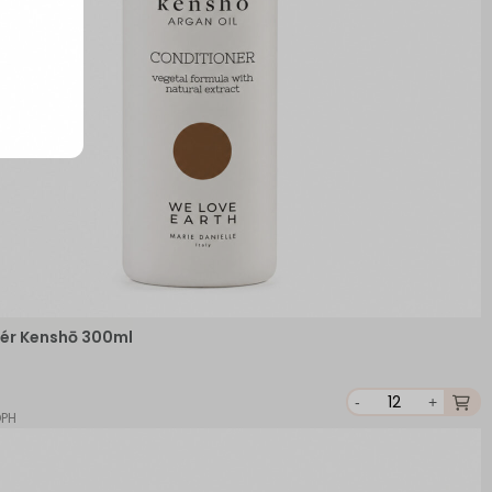
ér Kenshō 300ml
-
+
DPH