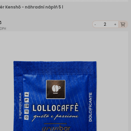
ér Kenshō - náhradní náplň 5 l
č
-
+
 DPH