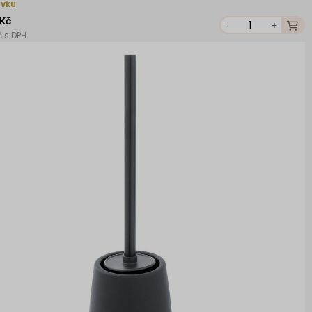
ávku
 Kč
-
+
č s DPH