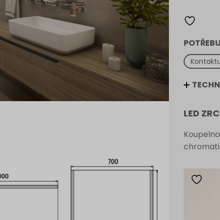
množství
POTŘEBU
Kontaktu
TECHN
LED ZR
Koupelno
chromati