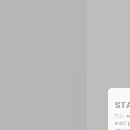
ST
Stát s
stačí 