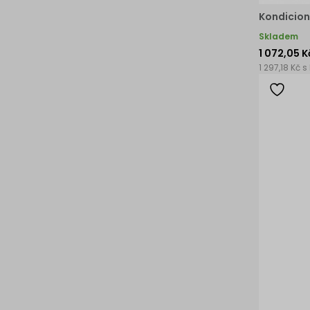
Kondicion
Skladem
1 072,05 K
1 297,18 Kč s