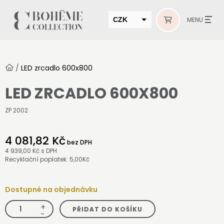
CZK
MENU
EUR
HUF
/
LED zrcadlo 600x800
MUR
LED ZRCADLO 600X800
ZP 2002
4 081,82 Kč
bez DPH
4 939,00 Kč
s DPH
Recyklační poplatek: 5,00Kč
Dostupné na objednávku
+
LED
PŘIDAT DO KOŠÍKU
zrcadlo
-
600x800