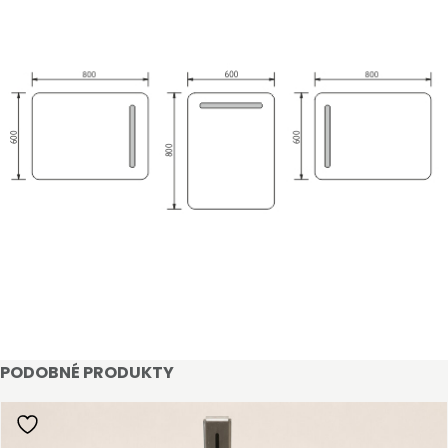
STAŇTE SE KLIENTEM
Stát se klientem velkoobchodu Bohéme Collection
PODOBNÉ PRODUKTY
je jednoduché, stačí podnikat a mít platné IČO.
Kromě snadnějšího procesu objednávek můžete
získat slevy až do výše 25 % v závislosti na velikosti