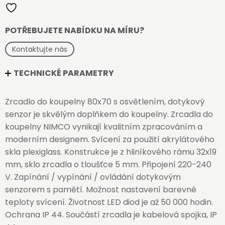
senzorem
množství
POTŘEBUJETE NABÍDKU NA MÍRU?
Kontaktujte nás
TECHNICKÉ PARAMETRY
Zrcadlo do koupelny 80x70 s osvětlením, dotykový
senzor je skvělým doplňkem do koupelny. Zrcadla do
koupelny NIMCO vynikají kvalitním zpracováním a
moderním designem. Svícení za použití akrylátového
skla plexiglass. Konstrukce je z hliníkového rámu 32x19
mm, sklo zrcadla o tloušťce 5 mm. Připojení 220-240
V. Zapínání / vypínání / ovládání dotykovým
senzorem s pamětí. Možnost nastavení barevné
teploty svícení. Životnost LED diod je až 50 000 hodin.
Ochrana IP 44. Součástí zrcadla je kabelová spojka, IP