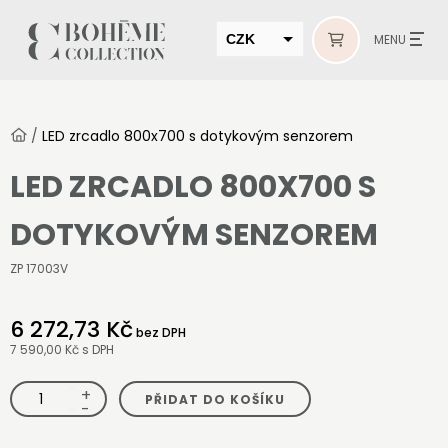
CZK
MENU
EUR
HUF
/
LED zrcadlo 800x700 s dotykovým senzorem
MUR
LED ZRCADLO 800X700 S
DOTYKOVÝM SENZOREM
ZP 17003V
6 272,73 Kč
bez DPH
7 590,00 Kč
s DPH
+
LED
PŘIDAT DO KOŠÍKU
zrcadlo
-
800x700
s
dotykovým