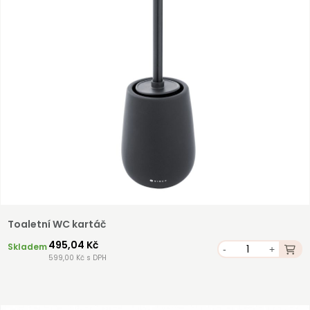
Registrovat
Toaletní WC kartáč
495,04 Kč
Skladem
-
+
599,00 Kč s DPH