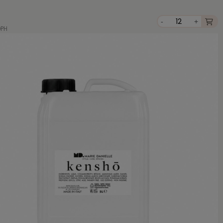
-
+
DPH