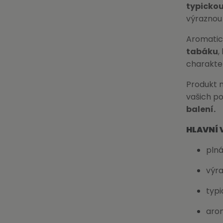
typicko
výraznou
Aromatic
tabáku
,
charakter
Produkt 
vašich p
balení.
HLAVNÍ 
plná
výra
typi
arom