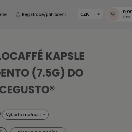
0,0
ené
Registrace/přihlášení
CZK
0 ks
EUR
HUF
MUR
LOCAFFÉ KAPSLE
ENTO (7.5G) DO
CEGUSTO®
:
+