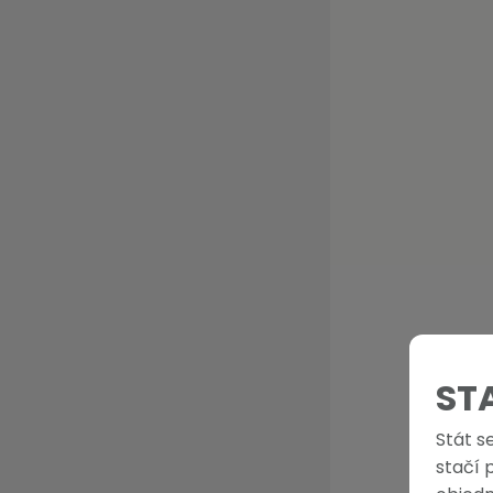
ST
Stát s
stačí 