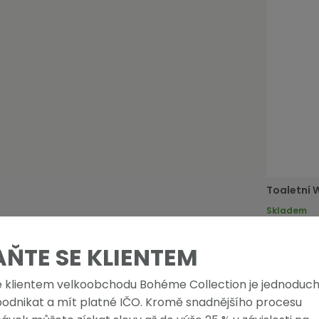
Toaletní 
Skladem
495,04 Kč
599,00 Kč s
AŇTE SE KLIENTEM
e klientem velkoobchodu Bohéme Collection je jednoduch
podnikat a mít platné IČO. Kromě snadnějšího procesu