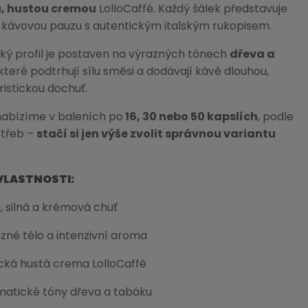
u, hustou cremou
LolloCaffé. Každý šálek představuje
 kávovou pauzu s autentickým italským rukopisem.
ký profil je postaven na výrazných tónech
dřeva a
 které podtrhují sílu směsi a dodávají kávě dlouhou,
istickou dochuť.
nabízíme v baleních po
16, 30 nebo 50 kapslích
, podle
otřeb –
stačí si jen výše zvolit správnou variantu
VLASTNOSTI:
, silná a krémová chuť
zné tělo a intenzivní aroma
cká hustá crema LolloCaffé
atické tóny dřeva a tabáku