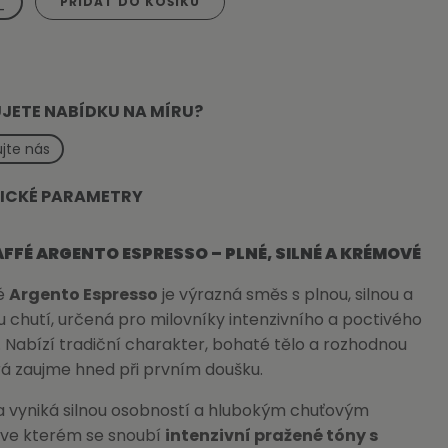
PŘIDAT DO KOŠÍKU
-
®
JETE NABÍDKU NA MÍRU?
jte nás
ICKÉ PARAMETRY
FFÉ ARGENTO ESPRESSO – PLNÉ, SILNÉ A KRÉMOVÉ
fé
Argento Espresso
je výrazná směs s plnou, silnou a
chutí, určená pro milovníky intenzivního a poctivého
 Nabízí tradiční charakter, bohaté tělo a rozhodnou
rá zaujme hned při prvním doušku.
a vyniká silnou osobností a hlubokým chuťovým
, ve kterém se snoubí
intenzivní pražené tóny s