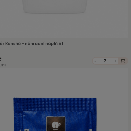
ér Kenshō - náhradní náplň 5 l
č
-
+
 DPH