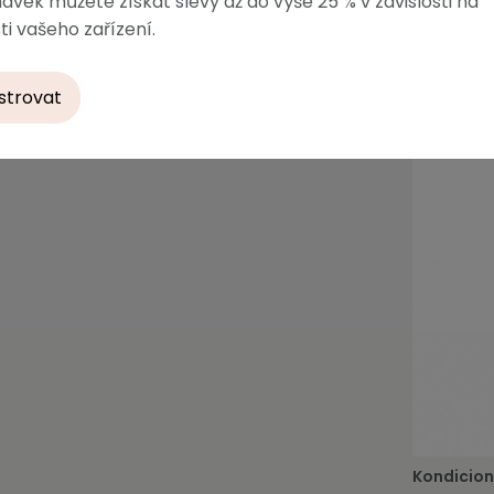
ávek můžete získat slevy až do výše 25 % v závislosti na
ti vašeho zařízení.
strovat
Kondicion