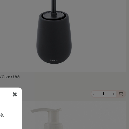
WC kartáč
-
+
 DPH
é,