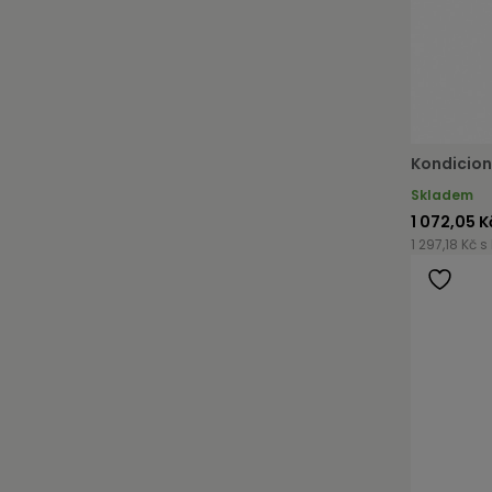
Kondicion
Skladem
1 072,05 K
1 297,18 Kč s