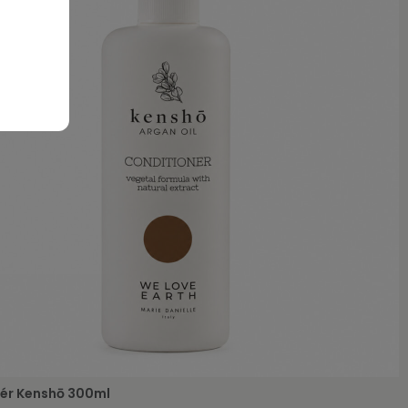
ér Kenshō 300ml