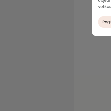
objedn
velikos
Regi