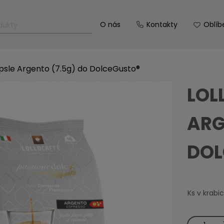
O nás
Kontakty
Oblíb
apsle Argento (7.5g) do DolceGusto®
LOL
ARG
DOL
Ks v krabici
LolloCaffé