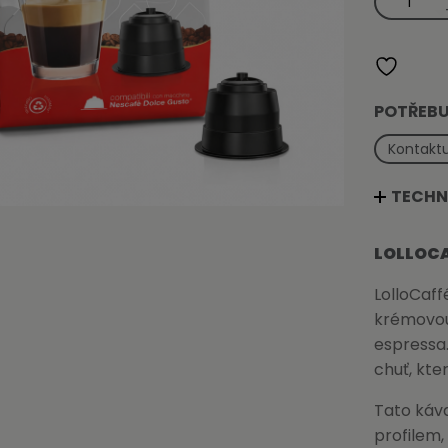
kapsle
Argento
(7.5g)
do
DolceGusto
množství
POTŘEBU
Kontaktu
TECHN
LOLLOCA
LolloCaf
krémovou 
espressa.
chuť, kte
Tato káv
profilem