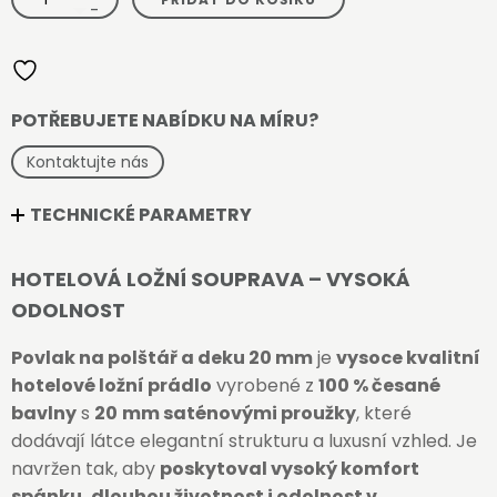
souprava
-
Terra
20mm
množství
POTŘEBUJETE NABÍDKU NA MÍRU?
Kontaktujte nás
TECHNICKÉ PARAMETRY
HOTELOVÁ LOŽNÍ SOUPRAVA – VYSOKÁ
ODOLNOST
Povlak na polštář a deku 20 mm
je
vysoce kvalitní
hotelové ložní prádlo
vyrobené z
100 % česané
bavlny
s
20
mm saténovými proužky
, které
dodávají látce elegantní strukturu a luxusní vzhled. Je
navržen tak, aby
poskytoval vysoký komfort
spánku, dlouhou životnost i odolnost v