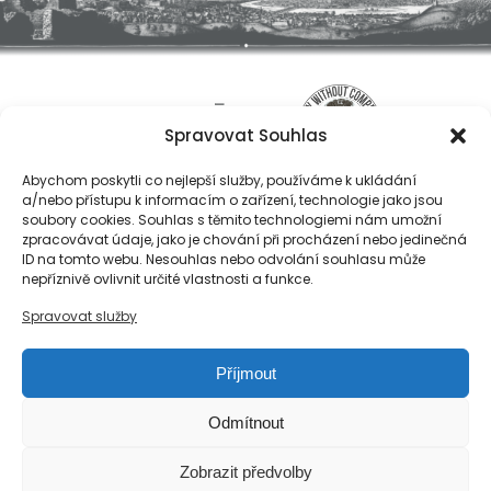
Spravovat Souhlas
Abychom poskytli co nejlepší služby, používáme k ukládání
a/nebo přístupu k informacím o zařízení, technologie jako jsou
soubory cookies. Souhlas s těmito technologiemi nám umožní
zpracovávat údaje, jako je chování při procházení nebo jedinečná
ID na tomto webu. Nesouhlas nebo odvolání souhlasu může
O nás
nepříznivě ovlivnit určité vlastnosti a funkce.
Registrace
Spravovat služby
Kontakty
Reference
Příjmout
Obchodní podmínky
Zásady ochrany osobních údajů
Odmítnout
Reklamační řád společnosti Národní export, s.r.o.
Zobrazit předvolby
Zásady cookies (EU)