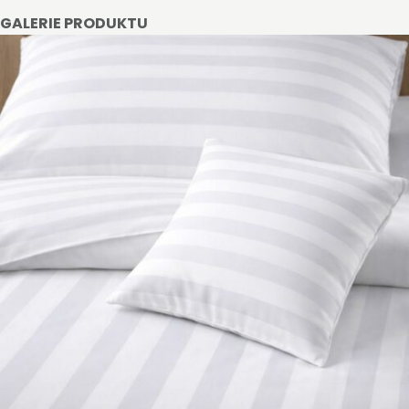
GALERIE PRODUKTU
STAŇTE SE KLIENTEM
Stát se klientem velkoobchodu Bohéme Collection
je jednoduché, stačí podnikat a mít platné IČO.
Kromě snadnějšího procesu objednávek můžete
získat slevy až do výše 25 % v závislosti na velikosti
vašeho zařízení.
Registrovat