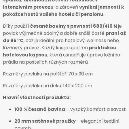
intenzivním provozu
, a zároveň
vynikal jemností k
pokožce hostů vašeho hotelu či penzionu
.
Díky použití
česané bavlny s pevností 680/410 N
je
povlak výjimečně odolný a dobře snáší časté
praní až
do 95 °C
, což je ideální pro hotelový, wellness nebo
lázeňský provoz. Každý kus je opatřen
praktickou
hotelovou kapsou
, která usnadňuje úpravu ložního
prádla na postelích různých rozměrů.
Rozměry povlaku na polštář: 70 x 90 cm
Rozměry povlaku na deku: 140 x 200 cm
Hlavní vlastnosti produktu:
100 % česaná bavlna
– vysoký komfort a savost
20 mm saténové proužky
– elegantní textilní
povrch