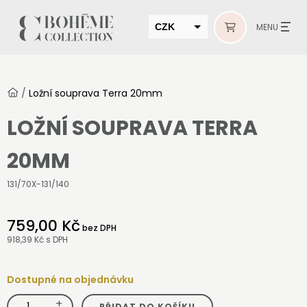
CZK
MENU
EUR
HUF
/
Ložní souprava Terra 20mm
MUR
LOŽNÍ SOUPRAVA TERRA
20MM
131/70X-131/140
759,00 Kč
bez DPH
918,39 Kč
s DPH
Dostupné na objednávku
+
Ložní
PŘIDAT DO KOŠÍKU