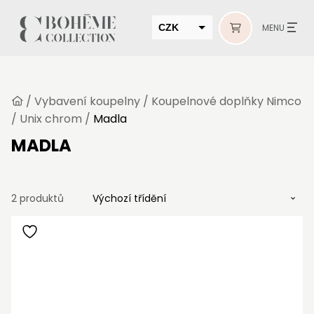
CZK
MENU
EUR
HUF
/
Vybavení koupelny
/
Koupelnové doplňky Nimco
MUR
/
Unix chrom
/
Madla
MADLA
2 produktů